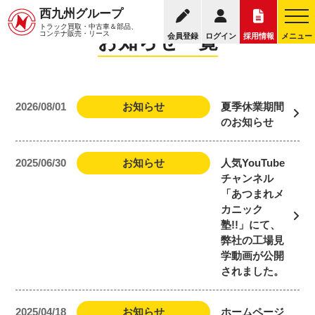
西九州グループ
トラック買取・中古車＆部品、
コンテナ販売・リース
お知らせ一覧
会員登録
ログイン
採用情報
メニュー
2026/08/01
お知らせ
夏季休業期間
のお知らせ
2025/06/30
お知らせ
人気YouTube
チャンネル
「あつまれメ
カニック
塾!!」にて、
弊社の工場見
学動画が公開
されました。
2025/04/18
お知らせ
ホームページ