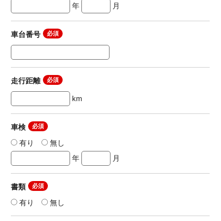
年
月
車台番号
走行距離
km
車検
有り
無し
年
月
書類
有り
無し