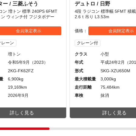
ー / 三菱ふそう
デュトロ / 日野
コン 増トン 標準 240PS 6FMT
4段 ラジコン 標準幅 5FMT 積
9トン ウィンチ付 フジタボデー
2.6ｔ吊り L3.53m
会員限定表示
価格
会員限定表示
クレーン
クレーン付
増トン
クラス
小型
令和5年9月（2023）
年式
平成24年2月（20
2KG-FK62FZ
形式
SKG-XZU650M
量
6,900kg
最大積載量
3,000kg
19,169km
走行距離
75,484km
2026年9月
車検
抹消
詳しく見る
詳しく見る