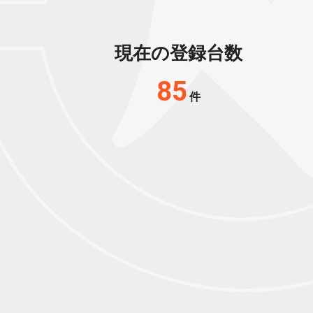
現在の登録台数
85
件