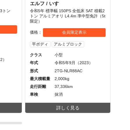
エルフ / いすゞ
ギガ 
載3トン
令和5年 標準幅 150PS 全低床 SAT 積載2
低床四軸
トン アルミアオリ L4.4m 準中型免許（5t
トン 
限定）
価格
価格
会員限定表示
平ボ
平ボディ
アルミブロック
クラ
クラス
小型
12）
年式
年式
令和5年9月（2023）
形式
形式
2TG-NLR88AC
最大
最大積載量
2,000kg
走行
走行距離
37,336km
車検
車検
抹消
詳しく見る