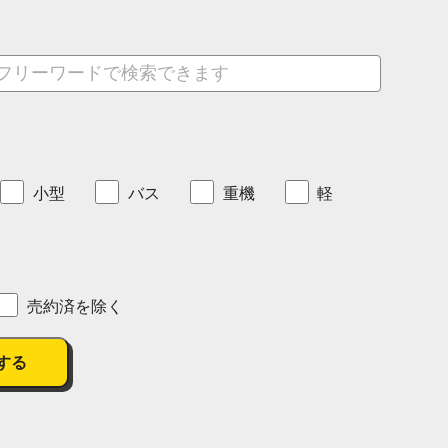
小型
バス
重機
軽
売約済を除く
する