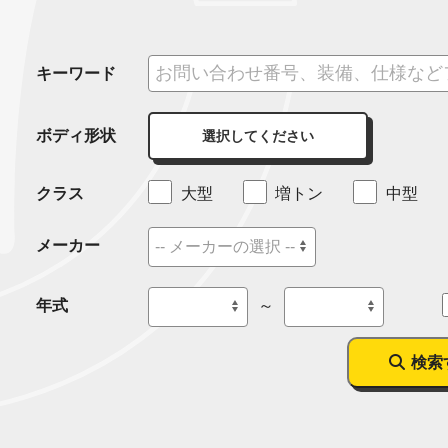
キーワード
ボディ形状
選択してください
クラス
大型
増トン
中型
メーカー
年式
～
検索