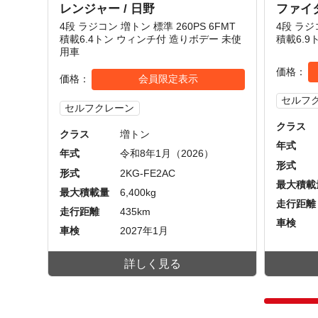
レンジャー / 日野
ファイタ
4段 ラジコン 増トン 標準 260PS 6FMT
4段 ラジ
積載6.4トン ウィンチ付 造りボデー 未使
積載6.
用車
価格
価格
会員限定表示
セルフ
セルフクレーン
クラス
クラス
増トン
年式
年式
令和8年1月（2026）
形式
形式
2KG-FE2AC
最大積載
最大積載量
6,400kg
走行距離
走行距離
435km
車検
車検
2027年1月
詳しく見る