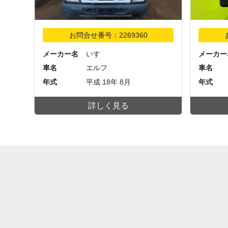
お問合せ番号：2269360
メーカー名
いすゞ
メーカー
車名
エルフ
車名
年式
平成 18年 8月
年式
詳しく見る