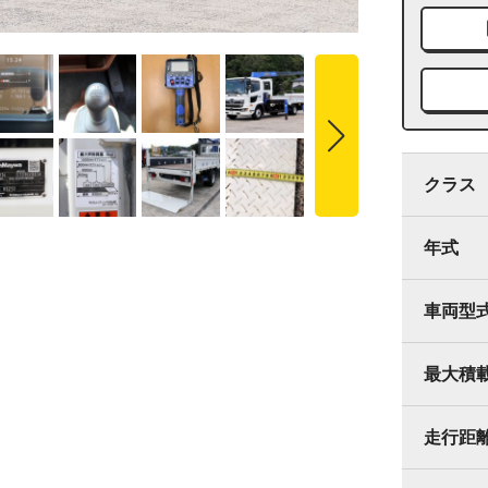
クラス
年式
車両型
最大積
走行距