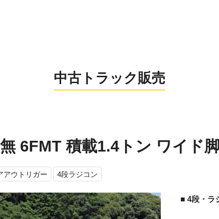
0956-26
お電話の受付時間：8:
中古トラック販売
 6FMT 積載1.4トン ワイド脚+
アアウトリガー
4段ラジコン
■ 4段・