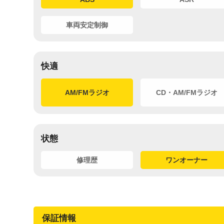
車両安定制御
快適
AM/FMラジオ
CD・AM/FMラジオ
状態
修理歴
ワンオーナー
保証情報