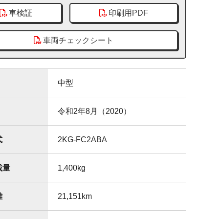
車検証
印刷用PDF
車両チェックシート
中型
令和2年8月（2020）
式
2KG-FC2ABA
載量
1,400
kg
離
21,151
km