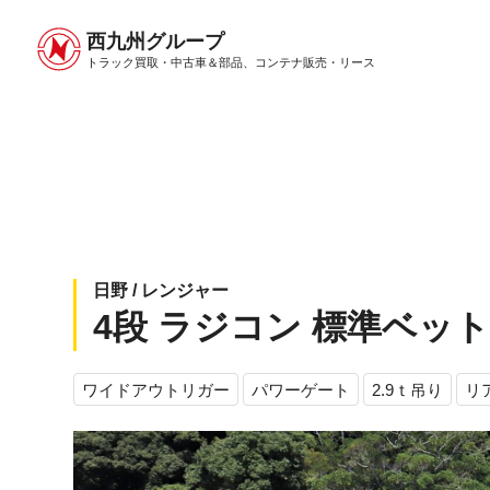
西九州グループ
中古トラック販売トップ
トラック販売について
トラック買取・中古車＆部品、
コンテナ販売・リース
日野 / レンジャー
4段 ラジコン 標準ベット無
ワイドアウトリガー
パワーゲート
2.9ｔ吊り
リ