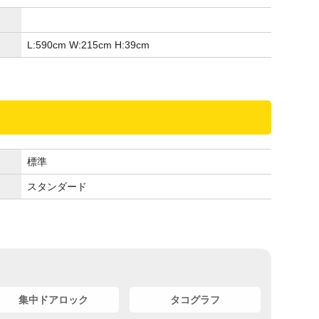
L:590
cm
W:215
cm
H:39
cm
標準
スタンダード
集中ドアロック
タコグラフ