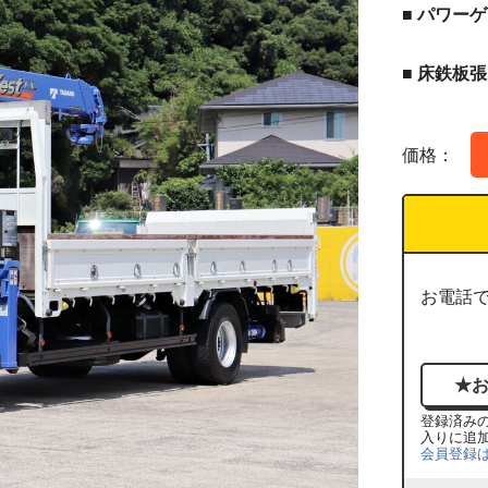
■ パワーゲ
■ 床鉄板
価格：
お電話
登録済み
入りに追
会員登録