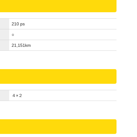
210 ps
○
21,151
km
４×２