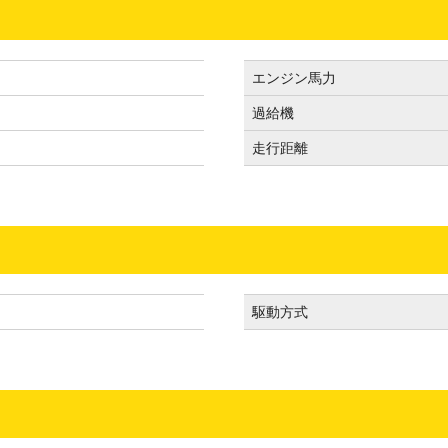
エンジン馬力
過給機
走行距離
駆動方式