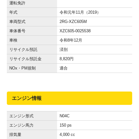
運転免許
年式
令和元年11月（2019）
車両型式
2RG-XZC605M
車体番号
XZC605-0025538
車検
令和8年12月
リサイクル預託
済別
リサイクル預託金
8,820
円
NOx・PM規制
適合
エンジン情報
エンジン形式
N04C
エンジン馬力
150 ps
排気量
4,000 cc