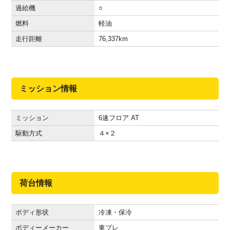
過給機
○
燃料
軽油
走行距離
76,337
km
ミッション情報
ミッション
6速フロア AT
駆動方式
４×２
荷台情報
ボディ形状
冷凍・保冷
ボディーメーカー
東プレ