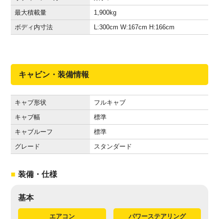
最大積載量
1,900
kg
ボディ内寸法
L:300
cm
W:167
cm
H:166
cm
キャビン・装備情報
キャブ形状
フルキャブ
キャブ幅
標準
キャブルーフ
標準
グレード
スタンダード
装備・仕様
基本
エアコン
パワーステアリング