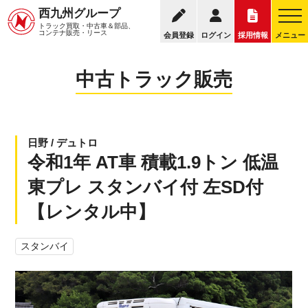
095
西九州グループ
中古トラック販売トップ
トラック販売について
トラック買取・中古車＆部品、
お電話の受付
コンテナ販売・リース
会員登録
ログイン
採用情報
メニュー
中古トラック販売
日野 / デュトロ
令和1年 AT車 積載1.9トン 低温
東プレ スタンバイ付 左SD付
【レンタル中】
スタンバイ