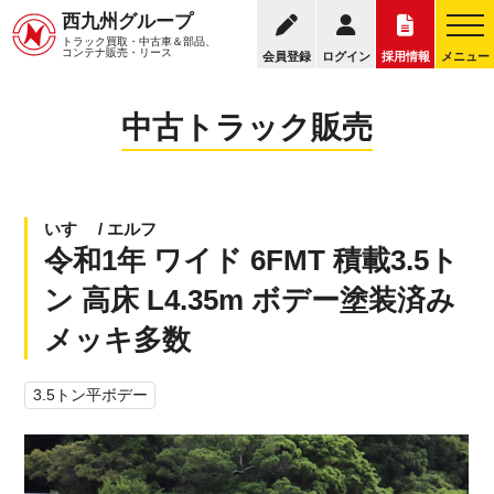
095
西九州グループ
中古トラック販売トップ
トラック販売について
トラック買取・中古車＆部品、
お電話の受付
コンテナ販売・リース
会員登録
ログイン
採用情報
メニュー
中古トラック販売
いすゞ / エルフ
令和1年 ワイド 6FMT 積載3.5ト
ン 高床 L4.35m ボデー塗装済み
メッキ多数
3.5トン平ボデー