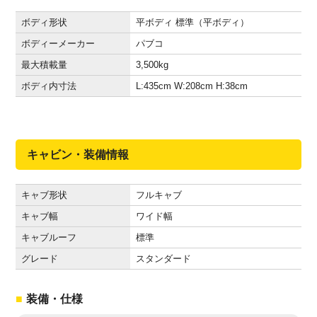
ボディ形状
平ボディ 標準（平ボディ）
ボディーメーカー
パブコ
最大積載量
3,500
kg
ボディ内寸法
L:435
cm
W:208
cm
H:38
cm
キャビン・装備情報
キャブ形状
フルキャブ
キャブ幅
ワイド幅
キャブルーフ
標準
グレード
スタンダード
装備・仕様