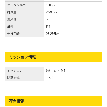
エンジン馬力
150 ps
排気量
2,990 cc
過給機
○
燃料
軽油
走行距離
93,256
km
ミッション情報
ミッション
6速フロア MT
駆動方式
４×２
荷台情報