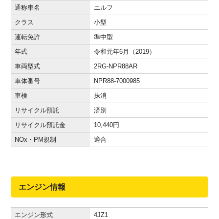
通称車名
エルフ
クラス
小型
運転免許
準中型
年式
令和元年6月（2019）
車両型式
2RG-NPR88AR
車体番号
NPR88-7000985
車検
抹消
リサイクル預託
済別
リサイクル預託金
10,440
円
NOx・PM規制
適合
エンジン情報
エンジン形式
4JZ1