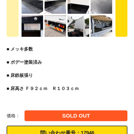
■ メッキ多数
■ ボデー塗装済み
■ 床鉄板張り
■ 床高さ Ｆ９２ｃｍ Ｒ１０３ｃｍ
SOLD OUT
価格：
問い合わせ番号：
17946