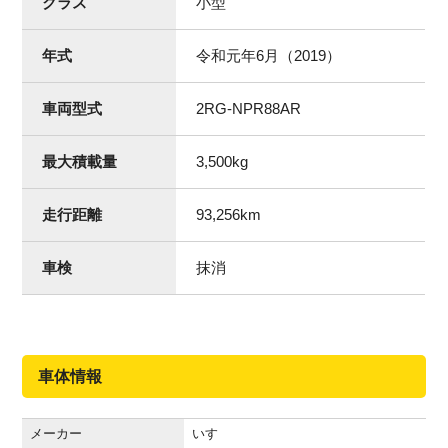
クラス
小型
年式
令和元年6月（2019）
車両型式
2RG-NPR88AR
最大積載量
3,500
kg
走行距離
93,256
km
車検
抹消
車体情報
メーカー
いすゞ