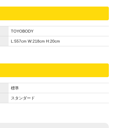
TOYOBODY
L:557
cm
W:218
cm
H:20
cm
標準
スタンダード