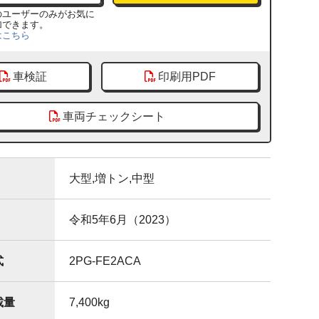
のユーザーのみがお気に
加できます。
はこちら
車検証
印刷用PDF
車両チェックシート
大型,増トン,中型
令和5年6月（2023）
式
2PG-FE2ACA
載量
7,400
kg