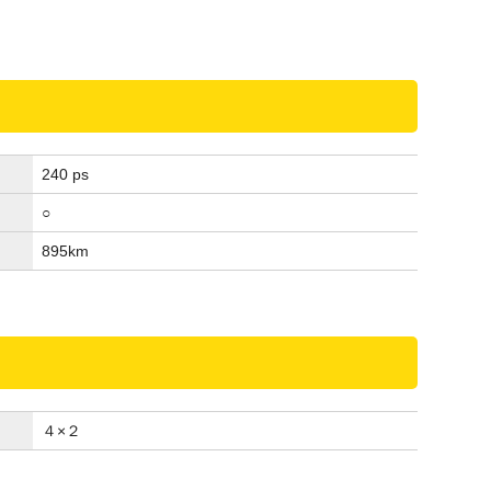
240 ps
○
895
km
４×２