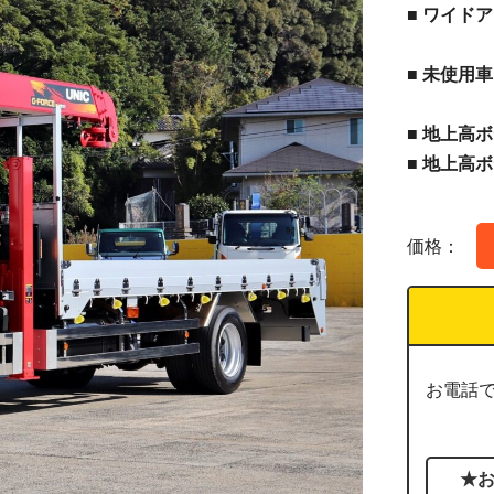
■ ワイド
■ 未使用車
■ 地上高ボ
■ 地上高ボ
価格：
お電話