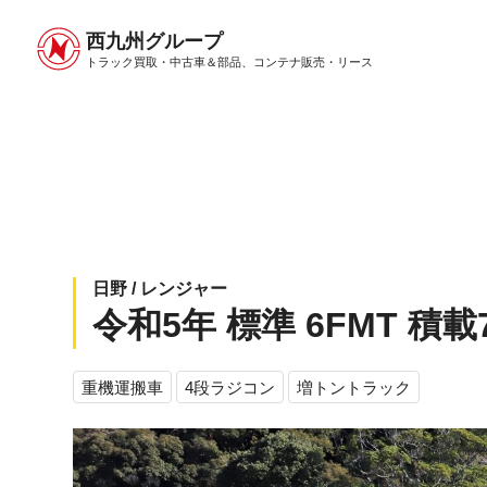
西九州グループ
中古トラック販売トップ
トラック販売について
トラック買取・中古車＆部品、
コンテナ販売・リース
日野 / レンジャー
令和5年 標準 6FMT 積
重機運搬車
4段ラジコン
増トントラック