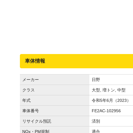
車体情報
メーカー
日野
クラス
大型, 増トン, 中型
年式
令和5年6月（2023）
車体番号
FE2AC-102956
リサイクル預託
済別
NOx・PM規制
適合