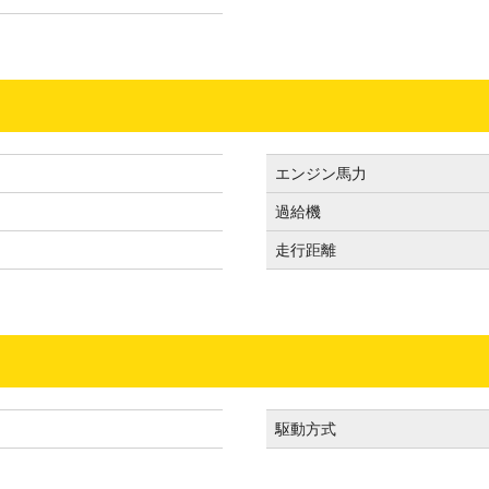
エンジン馬力
過給機
走行距離
駆動方式