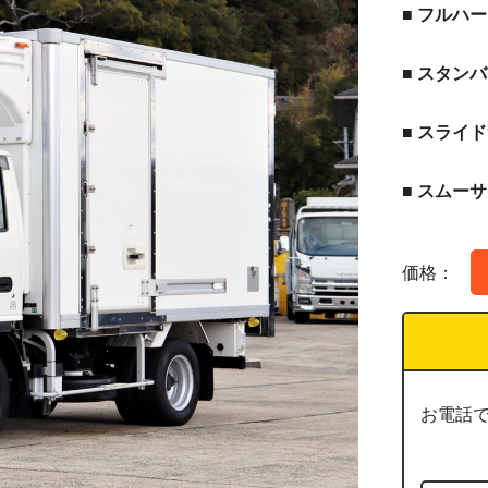
■ フルハー
■ スタン
■ スライ
■ スムーサ
価格：
お電話