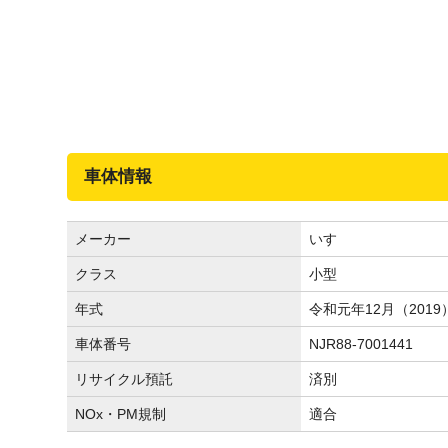
車体情報
メーカー
いすゞ
クラス
小型
年式
令和元年12月（2019
車体番号
NJR88-7001441
リサイクル預託
済別
NOx・PM規制
適合