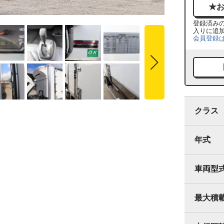
登録済み
入りに追
会員登録
クラス
年式
車両型
最大積