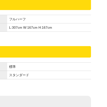
フルハーフ
L:307
cm
W:167
cm
H:167
cm
標準
スタンダード