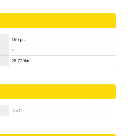
150 ps
○
28,729
km
４×２