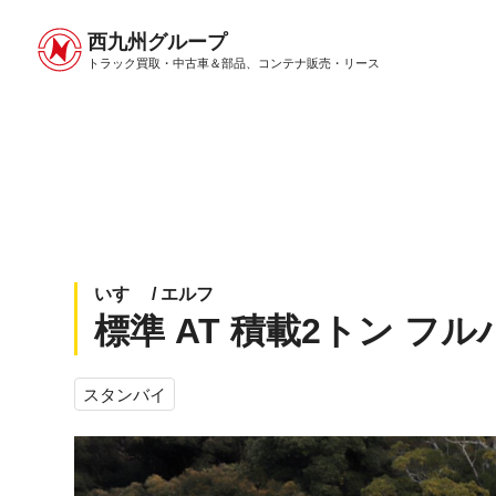
西九州グループ
中古トラック販売トップ
トラック販売について
トラック買取・中古車＆部品、
コンテナ販売・リース
いすゞ / エルフ
標準 AT 積載2トン フル
スタンバイ