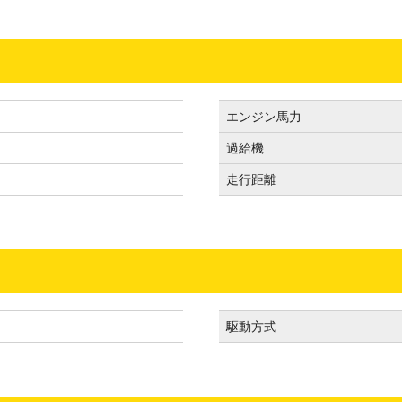
エンジン馬力
過給機
走行距離
駆動方式