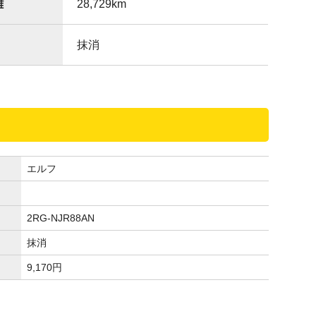
離
28,729
km
抹消
エルフ
2RG-NJR88AN
抹消
9,170
円