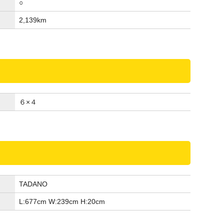
○
2,139
km
６×４
TADANO
L:677
cm
W:239
cm
H:20
cm