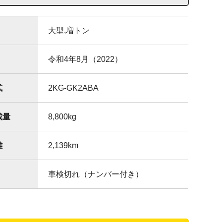
大型,増トン
令和4年8月（2022）
式
2KG-GK2ABA
載量
8,800
kg
離
2,139
km
車検切れ（ナンバー付き）