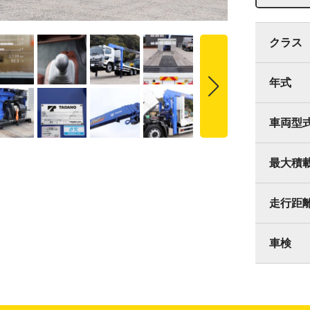
クラス
年式
車両型
最大積
走行距
車検