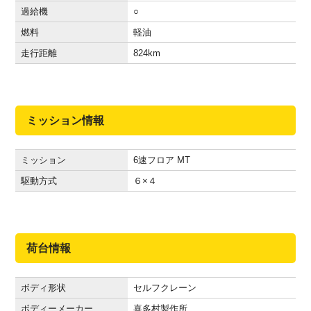
過給機
○
燃料
軽油
走行距離
824
km
ミッション情報
ミッション
6速フロア MT
駆動方式
６×４
荷台情報
ボディ形状
セルフクレーン
ボディーメーカー
喜多村製作所