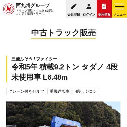
095
西九州グループ
中古トラック販売トップ
トラック販売について
トラック買取・中古車＆部品、
お電話の受付
コンテナ販売・リース
会員登録
ログイン
採用情報
メニュー
中古トラック販売
三菱ふそう / ファイター
令和5年 積載9.2トン タダノ 4段
未使用車 L6.48m
クレーン付きセルフ
重機運搬車
4段ラジコン