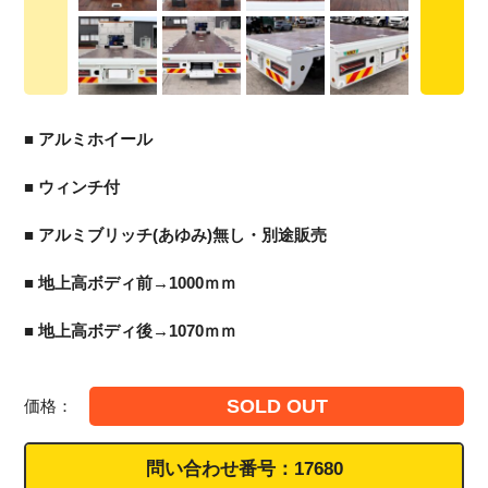
■ アルミホイール
■ ウィンチ付
■ アルミブリッチ(あゆみ)無し・別途販売
■ 地上高ボディ前→1000ｍｍ
■ 地上高ボディ後→1070ｍｍ
SOLD OUT
価格：
問い合わせ番号：
17680