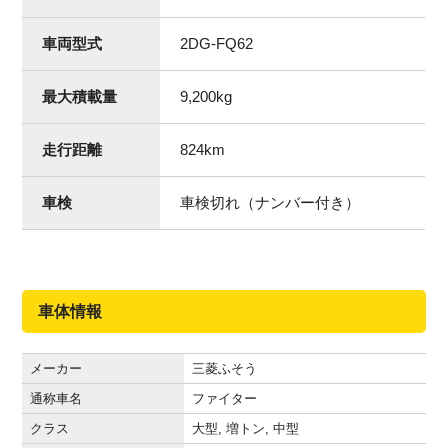
車両型式
2DG-FQ62
最大積載量
9,200
kg
走行距離
824
km
車検
車検切れ（ナンバー付き）
車体情報
メーカー
三菱ふそう
通称車名
ファイター
クラス
大型, 増トン, 中型