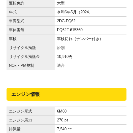
運転免許
大型
年式
令和6年5月（2024）
車両型式
2DG-FQ62
車体番号
FQ62F-615369
車検
車検切れ（ナンバー付き）
リサイクル預託
済別
リサイクル預託金
10,910
円
NOx・PM規制
適合
エンジン情報
エンジン形式
6M60
エンジン馬力
270 ps
排気量
7,540 cc