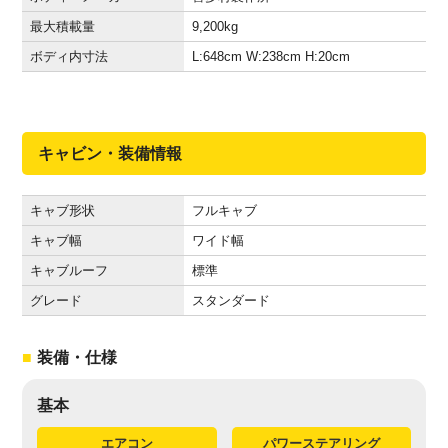
最大積載量
9,200
kg
ボディ内寸法
L:648
cm
W:238
cm
H:20
cm
キャビン・装備情報
キャブ形状
フルキャブ
キャブ幅
ワイド幅
キャブルーフ
標準
グレード
スタンダード
装備・仕様
基本
エアコン
パワーステアリング