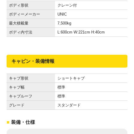
ボディ形状
クレーン付
ボディーメーカー
UNIC
最大積載量
7,500
kg
ボディ内寸法
L:600
cm
W:221
cm
H:40
cm
キャビン・装備情報
キャブ形状
ショートキャブ
キャブ幅
標準
キャブルーフ
標準
グレード
スタンダード
装備・仕様