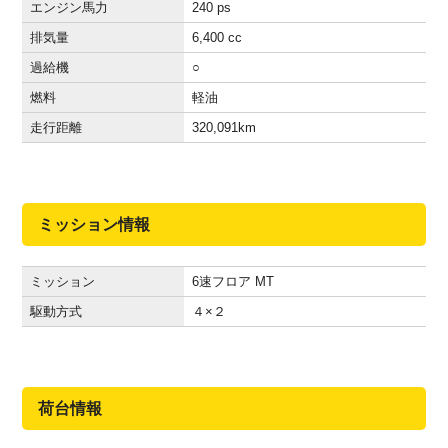
エンジン馬力
240 ps
排気量
6,400 cc
過給機
○
燃料
軽油
走行距離
320,091
km
ミッション情報
ミッション
6速フロア MT
駆動方式
４×２
荷台情報