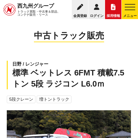
095
西九州グループ
中古トラック販売トップ
トラック販売について
トラック買取・中古車＆部品、
お電話の受付
コンテナ販売・リース
会員登録
ログイン
採用情報
メニュー
中古トラック販売
日野 / レンジャー
標準 ベットレス 6FMT 積載7.5
トン 5段 ラジコン L6.0ｍ
5段クレーン
増トントラック