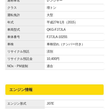
通称車名
レンジャー
クラス
増トン
運転免許
大型
年式
平成27年1月（2015）
車両型式
QKG-FJ7JLA
車体番号
FJ7JLA-10255
車検
車検切れ（ナンバー付き）
リサイクル預託
済別
リサイクル預託金
10,400
円
NOx・PM規制
適合
エンジン情報
エンジン形式
J07E