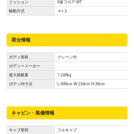
ミッション
6速フロア MT
駆動方式
４×２
荷台情報
ボディ形状
クレーン付
ボディーメーカー
最大積載量
7,100
kg
ボディ内寸法
L:600
cm
W:218
cm
H:39
cm
キャビン・装備情報
キャブ形状
フルキャブ