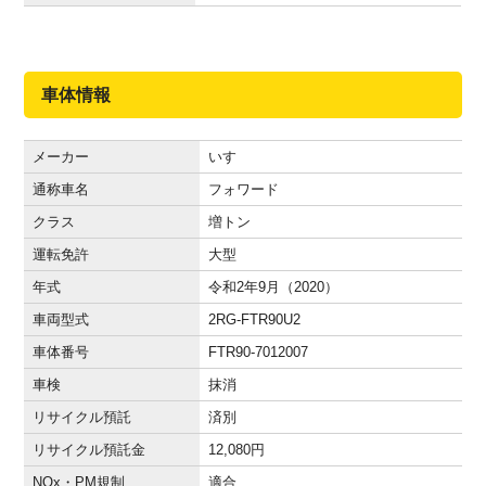
車体情報
メーカー
いすゞ
通称車名
フォワード
クラス
増トン
運転免許
大型
年式
令和2年9月（2020）
車両型式
2RG-FTR90U2
車体番号
FTR90-7012007
車検
抹消
リサイクル預託
済別
リサイクル預託金
12,080
円
NOx・PM規制
適合