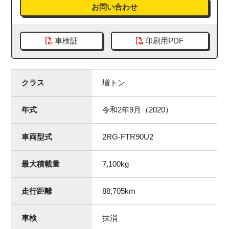
お問い合わせ
車検証
印刷用PDF
クラス
増トン
年式
令和2年9月（2020）
車両型式
2RG-FTR90U2
最大積載量
7,100
kg
走行距離
88,705
km
車検
抹消