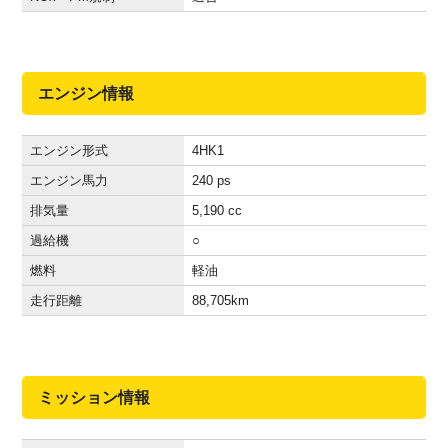
エンジン情報
エンジン形式
4HK1
エンジン馬力
240 ps
排気量
5,190 cc
過給機
○
燃料
軽油
走行距離
88,705
km
ミッション情報