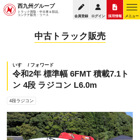
095
西九州グループ
中古トラック販売トップ
トラック販売について
トラック買取・中古車＆部品、
お電話の受付
コンテナ販売・リース
会員登録
ログイン
採用情報
メニュー
中古トラック販売
いすゞ / フォワード
令和2年 標準幅 6FMT 積載7.1ト
ン 4段 ラジコン L6.0m
4段ラジコン