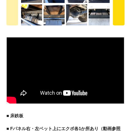
■ 床鉄板
■ Fパネル右・左ベット上にエクボ各1か所あり（動画参照