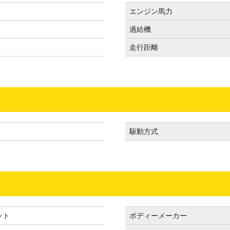
エンジン馬力
過給機
走行距離
駆動方式
ット
ボディーメーカー