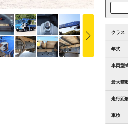
クラス
年式
車両型
最大積
走行距
車検