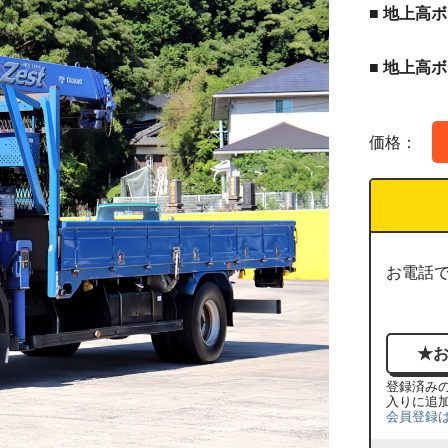
■ 地上高ボ
■ 地上高ボ
価格：
お電話
登録済み
入りに追
会員登録