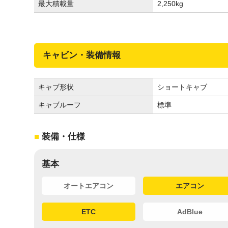
最大積載量
2,250
kg
キャビン・装備情報
キャブ形状
ショートキャブ
キャブルーフ
標準
装備・仕様
基本
オートエアコン
エアコン
ETC
AdBlue