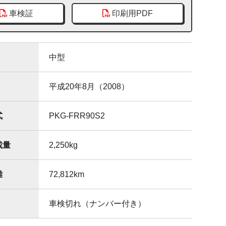
車検証
印刷用PDF
中型
平成20年8月（2008）
式
PKG-FRR90S2
載量
2,250
kg
離
72,812
km
車検切れ（ナンバー付き）