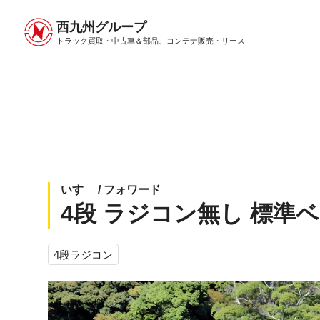
西九州グループ
中古トラック販売トップ
トラック販売について
トラック買取・中古車＆部品、
コンテナ販売・リース
いすゞ / フォワード
4段 ラジコン無し 標準ベット
4段ラジコン