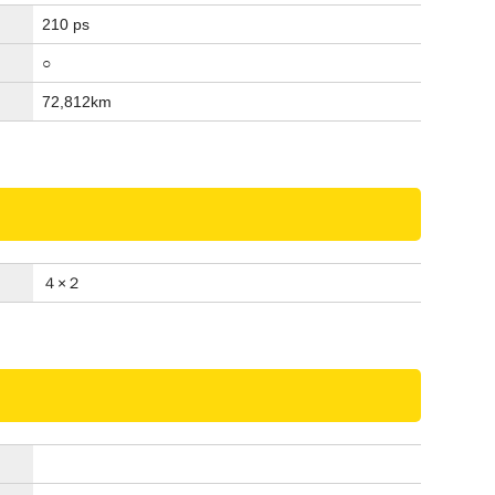
210 ps
○
72,812
km
４×２