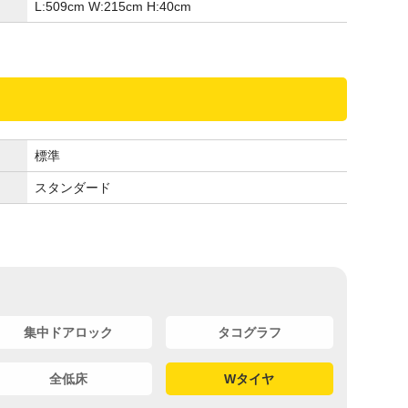
L:509
cm
W:215
cm
H:40
cm
標準
スタンダード
集中ドアロック
タコグラフ
全低床
Wタイヤ