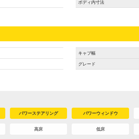
ボディ内寸法
キャブ幅
グレード
パワーステアリング
パワーウィンドウ
高床
低床