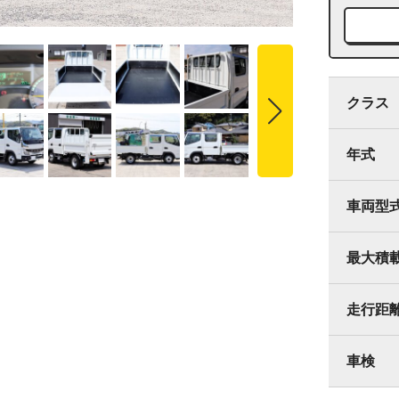
クラス
年式
車両型
最大積
走行距
車検