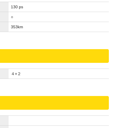
130 ps
○
353
km
４×２