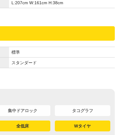
L:207
cm
W:161
cm
H:38
cm
標準
スタンダード
集中ドアロック
タコグラフ
全低床
Wタイヤ