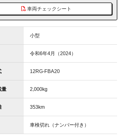
車両チェックシート
小型
令和6年4月（2024）
式
12RG-FBA20
載量
2,000
kg
離
353
km
車検切れ（ナンバー付き）