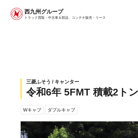
西九州グループ
中古トラック販売トップ
トラック販売について
トラック買取・中古車＆部品、
コンテナ販売・リース
三菱ふそう / キャンター
令和6年 5FMT 積載2ト
Wキャブ
ダブルキャブ