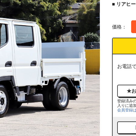
■ リアヒ
価格：
お電話
登録済み
入りに追
会員登録