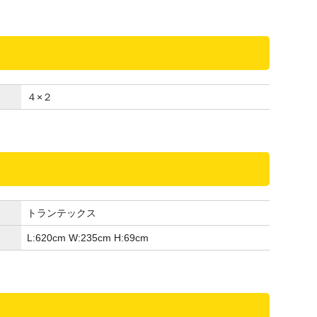
４×２
トランテックス
L:620
cm
W:235
cm
H:69
cm