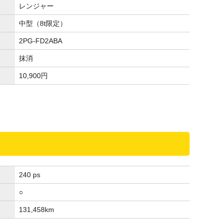
レンジャー
中型（8t限定）
2PG-FD2ABA
抹消
10,900
円
240 ps
○
131,458
km