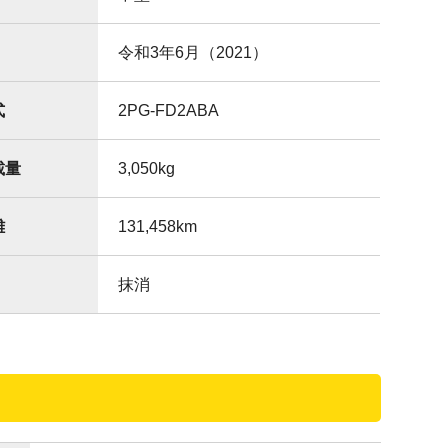
令和3年6月（2021）
式
2PG-FD2ABA
載量
3,050
kg
離
131,458
km
抹消