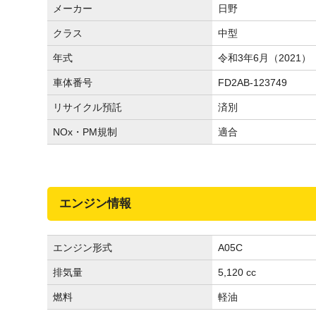
メーカー
日野
クラス
中型
年式
令和3年6月（2021）
車体番号
FD2AB-123749
リサイクル預託
済別
NOx・PM規制
適合
エンジン情報
エンジン形式
A05C
排気量
5,120 cc
燃料
軽油