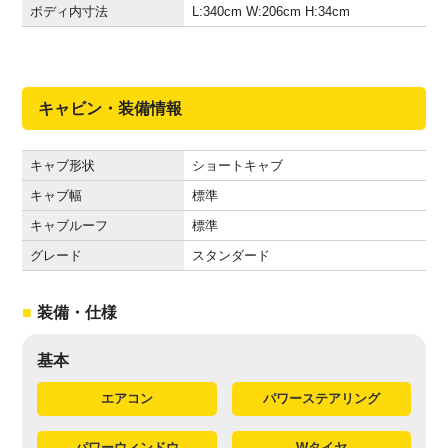
ボディ内寸法
L:340
cm
W:206
cm
H:34
cm
キャビン・装備情報
キャブ形状
ショートキャブ
キャブ幅
標準
キャブルーフ
標準
グレード
スタンダード
装備・仕様
基本
エアコン
パワーステアリング
パワーウィンドウ
Wタイヤ