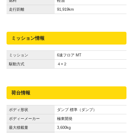
燃料
軽油
走行距離
91,919
km
ミッション情報
ミッション
6速フロア MT
駆動方式
４×２
荷台情報
ボディ形状
ダンプ 標準（ダンプ）
ボディーメーカー
極東開発
最大積載量
3,600
kg