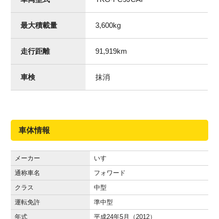
最大積載量
3,600
kg
走行距離
91,919
km
車検
抹消
車体情報
メーカー
いすゞ
通称車名
フォワード
クラス
中型
運転免許
準中型
年式
平成24年5月（2012）