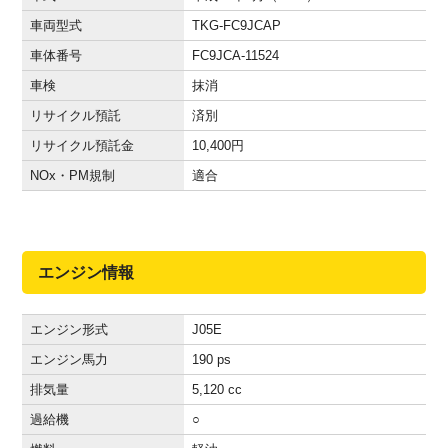
車両型式
TKG-FC9JCAP
車体番号
FC9JCA-11524
車検
抹消
リサイクル預託
済別
リサイクル預託金
10,400
円
NOx・PM規制
適合
エンジン情報
エンジン形式
J05E
エンジン馬力
190 ps
排気量
5,120 cc
過給機
○