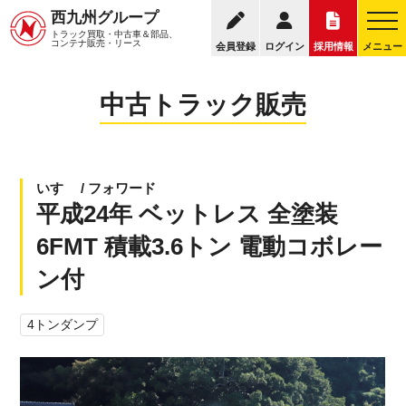
095
西九州グループ
中古トラック販売トップ
トラック販売について
トラック買取・中古車＆部品、
お電話の受付
コンテナ販売・リース
会員登録
ログイン
採用情報
メニュー
中古トラック販売
いすゞ / フォワード
平成24年 ベットレス 全塗装
6FMT 積載3.6トン 電動コボレー
ン付
4トンダンプ