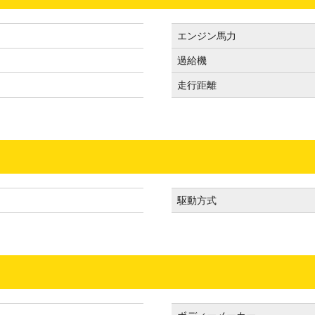
エンジン馬力
過給機
走行距離
駆動方式