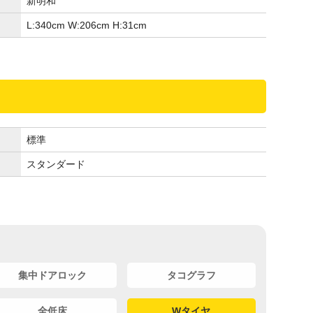
新明和
L:340
cm
W:206
cm
H:31
cm
標準
スタンダード
集中ドアロック
タコグラフ
全低床
Wタイヤ