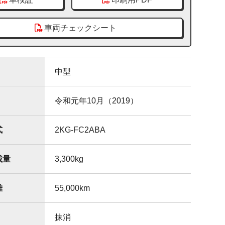
車両チェックシート
中型
令和元年10月（2019）
式
2KG-FC2ABA
載量
3,300
kg
離
55,000
km
抹消