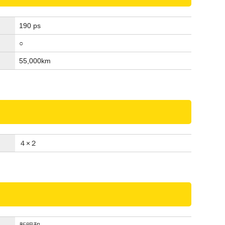
190 ps
○
55,000
km
４×２