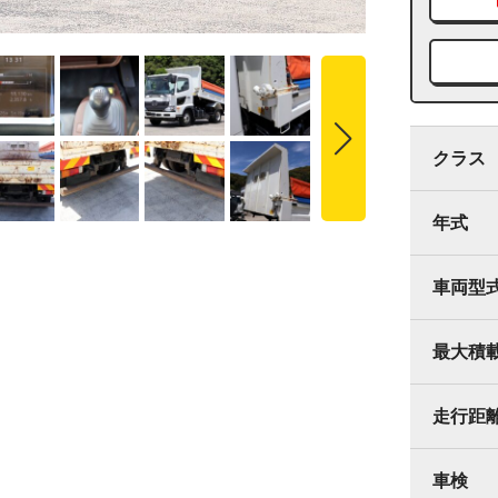
クラス
年式
車両型
最大積
走行距
車検