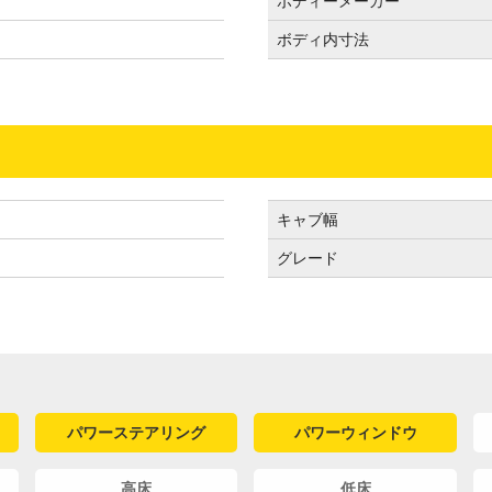
）
ボディーメーカー
ボディ内寸法
キャブ幅
グレード
パワーステアリング
パワーウィンドウ
高床
低床