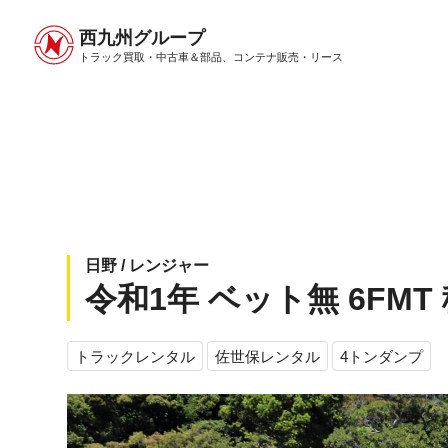
西九州グループ
中古トラック販売トップ
トラック販売について
トラック買取・中古車＆部品、
コンテナ販売・リース
日野 / レンジャー
令和1年 ベット無 6FMT
トラックレンタル
佐世保レンタル
4トンダンプ