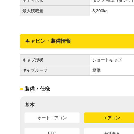
ボディ形状
ダンプ 標準（ダンプ
最大積載量
3,300
kg
キャビン・装備情報
キャブ形状
ショートキャブ
キャブルーフ
標準
装備・仕様
基本
オートエアコン
エアコン
ETC
AdBlue