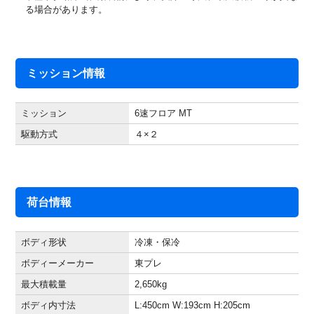
る場合があります。
ミッション情報
ミッション
6速フロア MT
駆動方式
４×２
荷台情報
ボディ形状
冷凍・保冷
ボディーメーカー
東プレ
最大積載量
2,650
kg
ボディ内寸法
L:450
cm
W:193
cm
H:205
cm