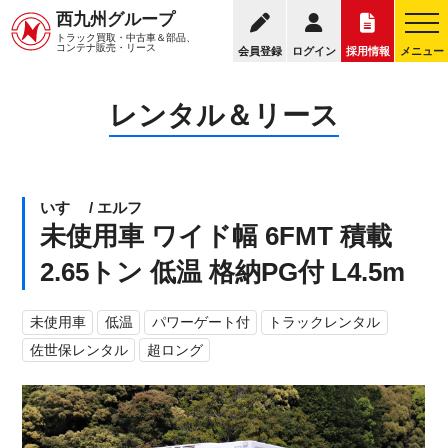
09
西九州グループ
レンタル＆リーストップ
選ばれる理由
料金表
トラック買取・中古車＆部品、
お電話の受
コンテナ販売・リース
会員登録
ログイン
採用情報
メニュー
レンタル＆リース
いすゞ / エルフ
未使用車 ワイド幅 6FMT 積載
2.65トン 低温 格納PG付 L4.5m
未使用車
低温
パワーゲート付
トラックレンタル
佐世保レンタル
超ロング