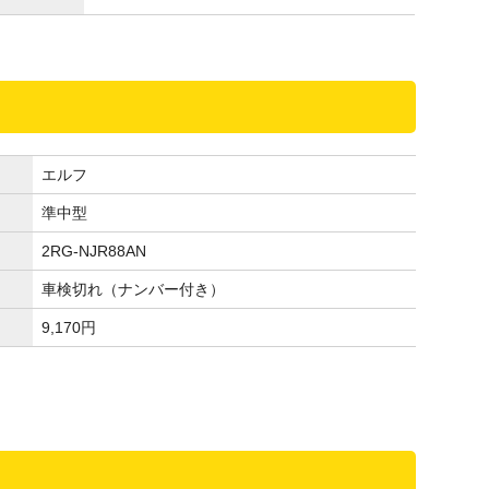
エルフ
準中型
2RG-NJR88AN
車検切れ（ナンバー付き）
9,170
円