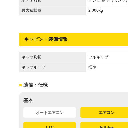
ボディ形状
ダンプ 標準（ダンプ
最大積載量
2,000
kg
キャビン・装備情報
キャブ形状
フルキャブ
キャブルーフ
標準
装備・仕様
基本
オートエアコン
エアコン
ETC
AdBlue