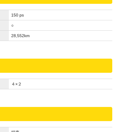
150 ps
○
28,552
km
４×２