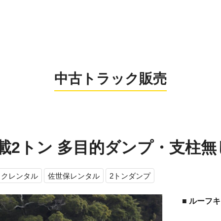
0956-26
お電話の受付時間：8:
中古トラック販売
 積載2トン 多目的ダンプ・支柱
ックレンタル
佐世保レンタル
2トンダンプ
■ ルー