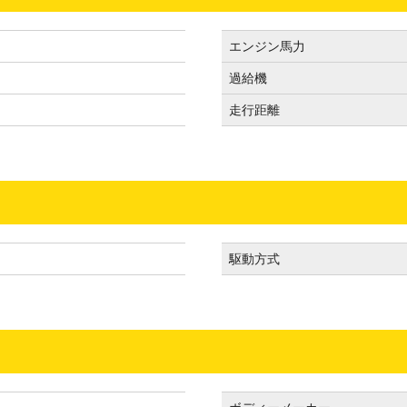
エンジン馬力
過給機
走行距離
駆動方式