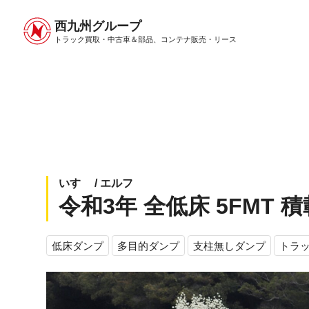
西九州グループ
中古トラック販売トップ
トラック販売について
トラック買取・中古車＆部品、
コンテナ販売・リース
いすゞ / エルフ
令和3年 全低床 5FMT
低床ダンプ
多目的ダンプ
支柱無しダンプ
トラ