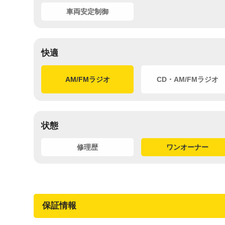
車両安定制御
快適
AM/FMラジオ
CD・AM/FMラジオ
状態
修理歴
ワンオーナー
保証情報