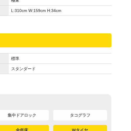
極東
L:310
cm
W:159
cm
H:34
cm
標準
スタンダード
集中ドアロック
タコグラフ
全低床
Wタイヤ