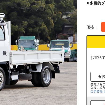
■ 多目
価格：
お電話
登録済み
入りに追
会員登録