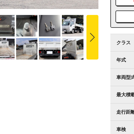
クラス
年式
車両型
最大積
走行距
車検