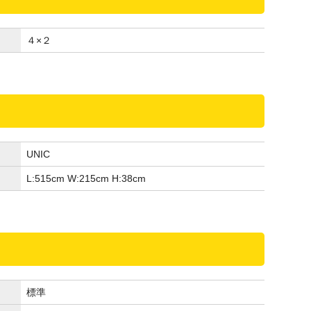
４×２
UNIC
L:515
cm
W:215
cm
H:38
cm
標準