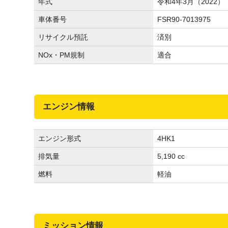
年式
令和4年3月（2022）
車体番号
FSR90-7013975
リサイクル預託
済別
NOx・PM規制
適合
エンジン情報
エンジン形式
4HK1
排気量
5,190 cc
燃料
軽油
ミッション情報