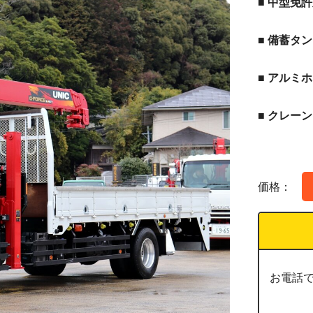
■ 中型免
■ 備蓄タ
■ アルミ
■ クレー
価格：
お電話