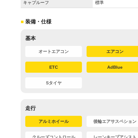
キャブルーフ
標準
装備・仕様
基本
オートエアコン
エアコン
ETC
AdBlue
Sタイヤ
走行
アルミホイール
後輪エアサスペション
クルーズコントロール
レーンキープアシスト