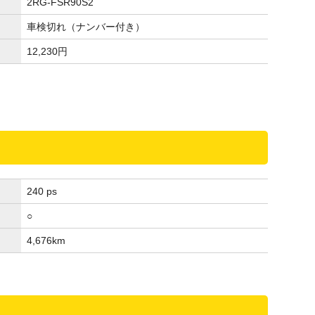
2RG-FSR90S2
車検切れ（ナンバー付き）
12,230
円
240 ps
○
4,676
km