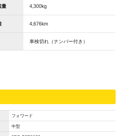
載量
4,300
kg
離
4,676
km
車検切れ（ナンバー付き）
フォワード
中型