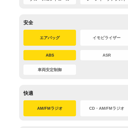
安全
エアバッグ
イモビライザー
ABS
ASR
車両安定制御
快適
AM/FMラジオ
CD・AM/FMラジオ