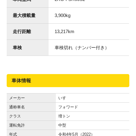
最大積載量
3,900
kg
走行距離
13,217
km
車検
車検切れ（ナンバー付き）
車体情報
メーカー
いすゞ
通称車名
フォワード
クラス
増トン
運転免許
中型
年式
令和4年5月（2022）