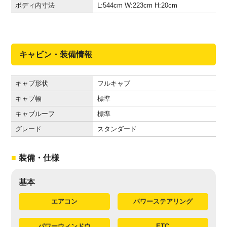
ボディ内寸法
L:544
cm
W:223
cm
H:20
cm
キャビン・装備情報
キャブ形状
フルキャブ
キャブ幅
標準
キャブルーフ
標準
グレード
スタンダード
装備・仕様
基本
エアコン
パワーステアリング
パワーウィンドウ
ETC