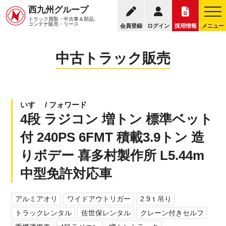
095
西九州グループ
中古トラック販売トップ
トラック販売について
トラック買取・中古車＆部品、
お電話の受付
コンテナ販売・リース
会員登録
ログイン
採用情報
メニュー
中古トラック販売
いすゞ / フォワード
4段 ラジコン 増トン 標準ベット
付 240PS 6FMT 積載3.9トン 造
りボデー 喜多村製作所 L5.44m
中型免許対応車
アルミアオリ
ワイドアウトリガー
2.9ｔ吊り
トラックレンタル
佐世保レンタル
クレーン付きセルフ