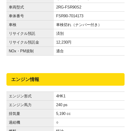
車両型式
2RG-FSR90S2
車体番号
FSR90-7014173
車検
車検切れ（ナンバー付き）
リサイクル預託
済別
リサイクル預託金
12,230
円
NOx・PM規制
適合
エンジン情報
エンジン形式
4HK1
エンジン馬力
240 ps
排気量
5,190 cc
過給機
○