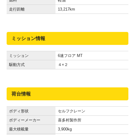
燃料
軽油
走行距離
13,217
km
ミッション情報
ミッション
6速フロア MT
駆動方式
４×２
荷台情報
ボディ形状
セルフクレーン
ボディーメーカー
喜多村製作所
最大積載量
3,900
kg