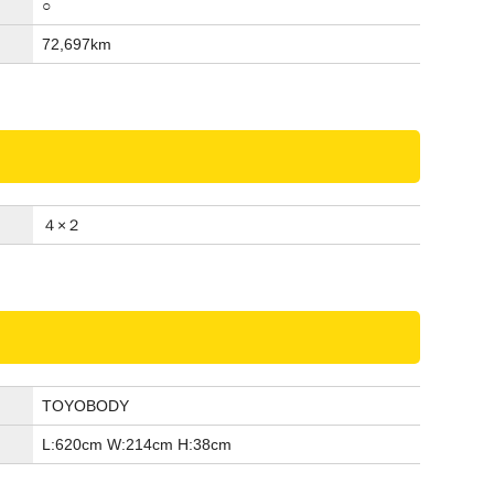
○
72,697
km
４×２
TOYOBODY
L:620
cm
W:214
cm
H:38
cm