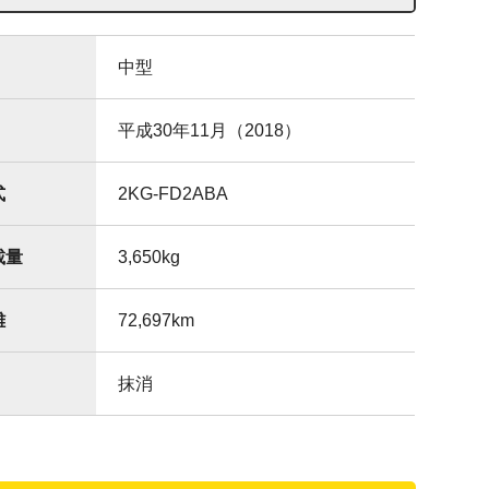
中型
平成30年11月（2018）
式
2KG-FD2ABA
載量
3,650
kg
離
72,697
km
抹消