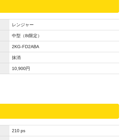
レンジャー
中型（8t限定）
2KG-FD2ABA
抹消
10,900
円
210 ps