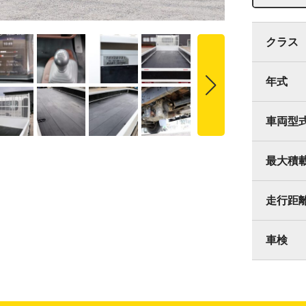
クラス
年式
車両型
最大積
走行距
車検