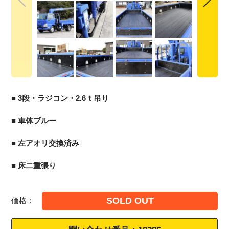
■ 3段・ラジコン・2.6ｔ吊り
■ 車体ブルー
■ 左アオリ交換済み
■ 床二重張り
SOLD OUT
価格：