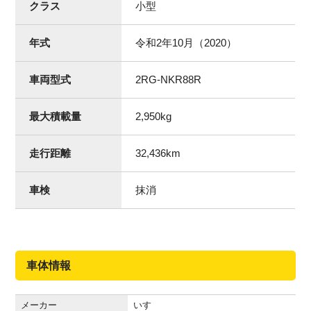
クラス
小型
年式
令和2年10月（2020）
車両型式
2RG-NKR88R
最大積載量
2,950
kg
走行距離
32,436
km
車検
抹消
車体情報
メーカー
いすゞ