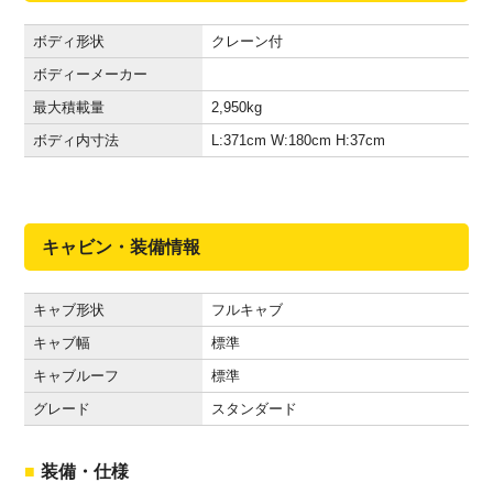
ボディ形状
クレーン付
ボディーメーカー
最大積載量
2,950
kg
ボディ内寸法
L:371
cm
W:180
cm
H:37
cm
キャビン・装備情報
キャブ形状
フルキャブ
キャブ幅
標準
キャブルーフ
標準
グレード
スタンダード
装備・仕様