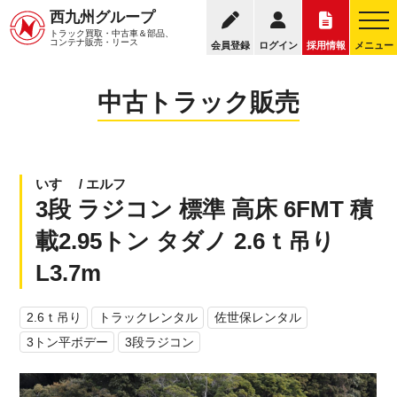
095
西九州グループ
中古トラック販売トップ
トラック販売について
トラック買取・中古車＆部品、
お電話の受付
コンテナ販売・リース
会員登録
ログイン
採用情報
メニュー
中古トラック販売
いすゞ / エルフ
3段 ラジコン 標準 高床 6FMT 積
載2.95トン タダノ 2.6ｔ吊り
L3.7m
2.6ｔ吊り
トラックレンタル
佐世保レンタル
3トン平ボデー
3段ラジコン