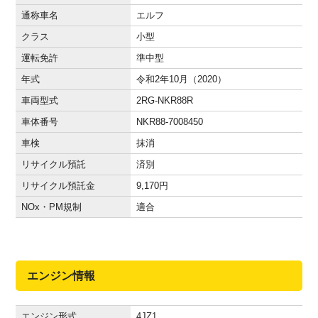
通称車名
エルフ
クラス
小型
運転免許
準中型
年式
令和2年10月（2020）
車両型式
2RG-NKR88R
車体番号
NKR88-7008450
車検
抹消
リサイクル預託
済別
リサイクル預託金
9,170
円
NOx・PM規制
適合
エンジン情報
エンジン形式
4JZ1