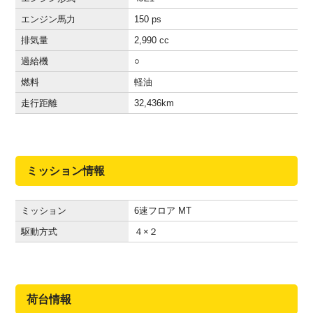
エンジン馬力
150 ps
排気量
2,990 cc
過給機
○
燃料
軽油
走行距離
32,436
km
ミッション情報
ミッション
6速フロア MT
駆動方式
４×２
荷台情報