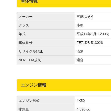
車体情報
メーカー
三菱ふそう
クラス
小型
年式
平成17年1月（2005
車体番号
FE71DB-513026
リサイクル預託
済別
NOx・PM規制
適合
エンジン情報
エンジン形式
4K50
排気量
4,890 cc