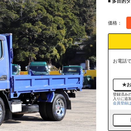
■ 多目的
価格：
お電話
登録済み
入りに追
会員登録