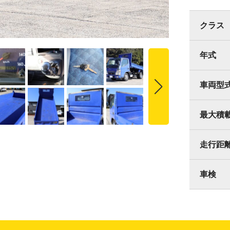
クラス
年式
車両型
最大積
走行距
車検