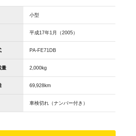
小型
平成17年1月（2005）
式
PA-FE71DB
載量
2,000
kg
離
69,928
km
車検切れ（ナンバー付き）