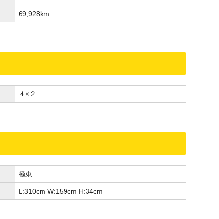
69,928
km
４×２
極東
L:310
cm
W:159
cm
H:34
cm