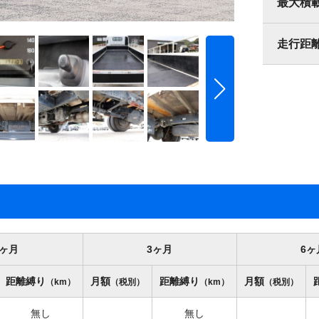
最大積
走行距
1ヶ月
3ヶ月
6ヶ
距離縛り
月額
距離縛り
月額
（km）
（税別）
（km）
（税別）
無し
無し