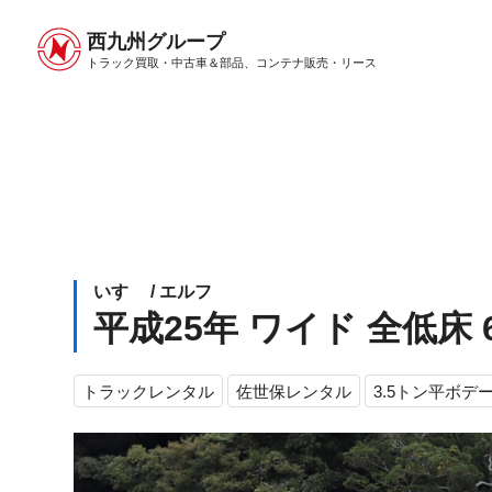
西九州グループ
レンタル＆リーストップ
選ばれる理由
料金表
トラック買取・中古車＆部品、
コンテナ販売・リース
いすゞ / エルフ
平成25年 ワイド 全低床 6F
トラックレンタル
佐世保レンタル
3.5トン平ボデ