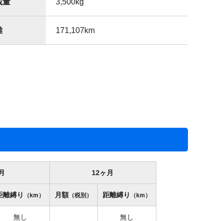
載量
3,500
kg
離
171,107
km
月
12ヶ月
距離縛り
月額
距離縛り
（km）
（税別）
（km）
無し
無し