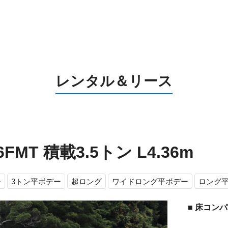
0956-26-5
お電話の受付時間：8:30～
レンタル＆リース
MT 積載3.5トン L4.36m
ー
3トン平ボデー
超ロング
ワイドロング平ボデー
ロング
■ 床コン