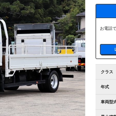
お電話
クラス
年式
車両型