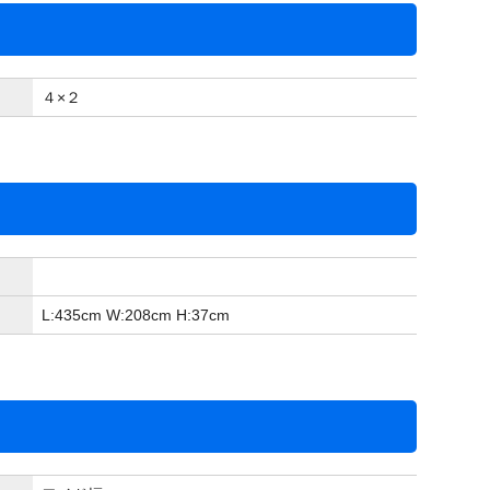
４×２
L:435
cm
W:208
cm
H:37
cm