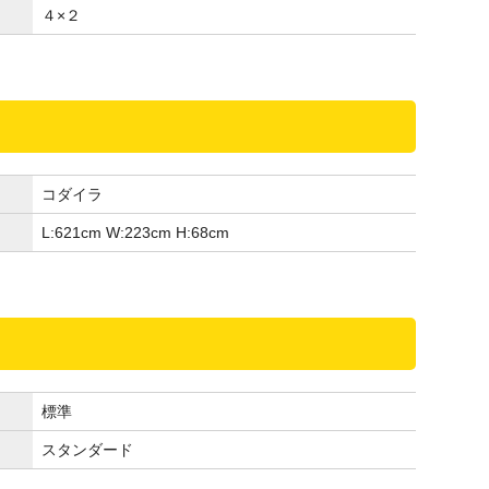
４×２
コダイラ
L:621
cm
W:223
cm
H:68
cm
標準
スタンダード