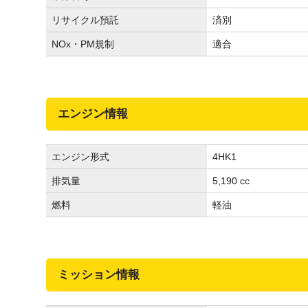
リサイクル預託
済別
NOx・PM規制
適合
エンジン情報
エンジン形式
4HK1
排気量
5,190 cc
燃料
軽油
ミッション情報