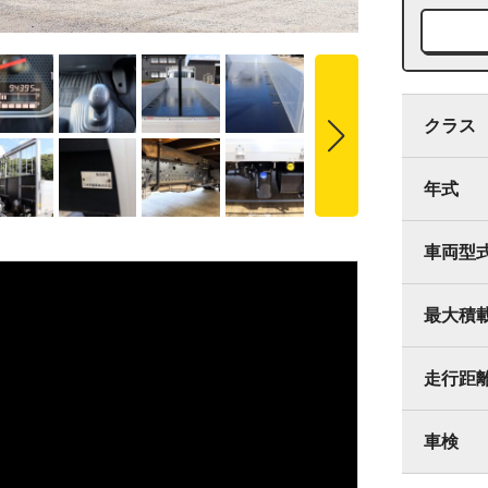
クラス
年式
車両型
最大積
走行距
車検