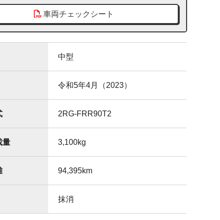
車両チェックシート
中型
令和5年4月（2023）
式
2RG-FRR90T2
載量
3,100
kg
離
94,395
km
抹消