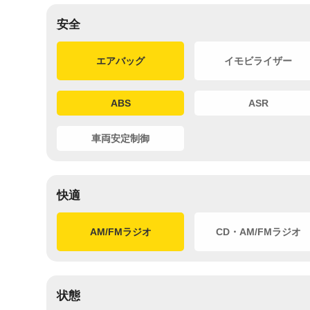
安全
エアバッグ
イモビライザー
ABS
ASR
車両安定制御
快適
AM/FMラジオ
CD・AM/FMラジオ
状態