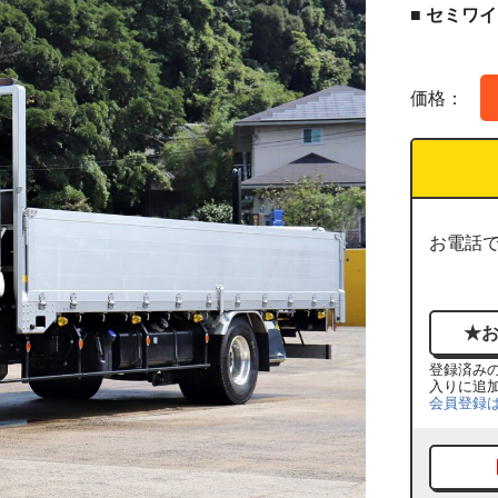
■ セミワ
価格：
お電話
登録済み
入りに追
会員登録