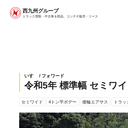
西九州グループ
中古トラック販売トップ
トラック販売について
トラック買取・中古車＆部品、
コンテナ販売・リース
いすゞ / フォワード
令和5年 標準幅 セミワイド 
セミワイド
4トン平ボデー
後輪エアサス
トラッ