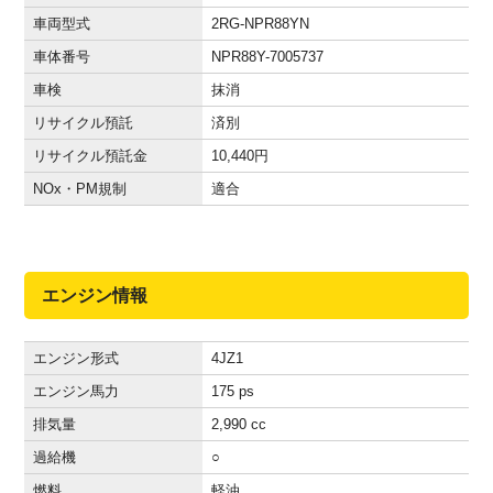
車両型式
2RG-NPR88YN
車体番号
NPR88Y-7005737
車検
抹消
リサイクル預託
済別
リサイクル預託金
10,440
円
NOx・PM規制
適合
エンジン情報
エンジン形式
4JZ1
エンジン馬力
175 ps
排気量
2,990 cc
過給機
○
燃料
軽油