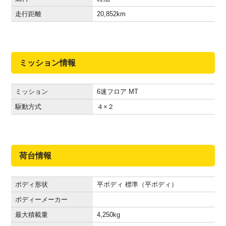
走行距離
20,852
km
ミッション情報
ミッション
6速フロア MT
駆動方式
４×２
荷台情報
ボディ形状
平ボディ 標準（平ボディ）
ボディーメーカー
最大積載量
4,250
kg