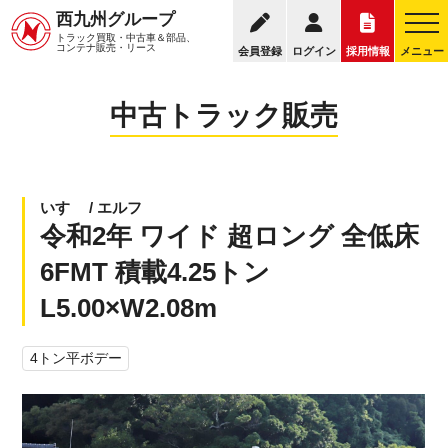
095
西九州グループ
中古トラック販売トップ
トラック販売について
トラック買取・中古車＆部品、
お電話の受付
コンテナ販売・リース
会員登録
ログイン
採用情報
メニュー
中古トラック販売
いすゞ / エルフ
令和2年 ワイド 超ロング 全低床
6FMT 積載4.25トン
L5.00×W2.08m
4トン平ボデー