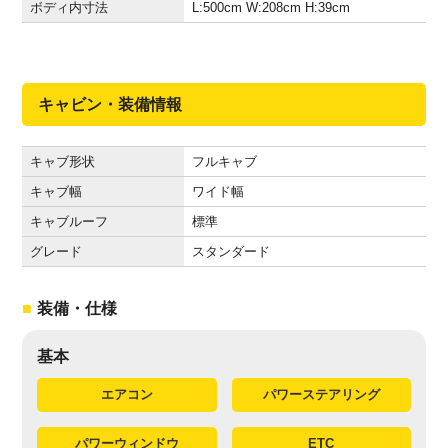
ボディ内寸法
L:500
cm
W:208
cm
H:39
cm
キャビン・装備情報
キャブ形状
フルキャブ
キャブ幅
ワイド幅
キャブルーフ
標準
グレード
スタンダード
装備・仕様
基本
エアコン
パワーステアリング
パワーウィンドウ
ETC