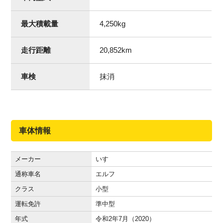
最大積載量
4,250
kg
走行距離
20,852
km
車検
抹消
車体情報
メーカー
いすゞ
通称車名
エルフ
クラス
小型
運転免許
準中型
年式
令和2年7月（2020）