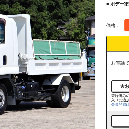
■ ボデー
価格：
お電話
登録済み
入りに追
会員登録