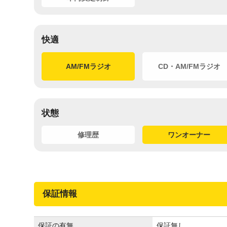
快適
AM/FMラジオ
CD・AM/FMラジオ
状態
修理歴
ワンオーナー
保証情報
保証の有無
保証無し