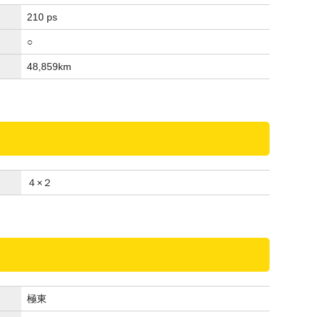
210 ps
○
48,859
km
４×２
極東