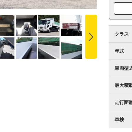
クラス
年式
車両型
最大積
走行距
車検