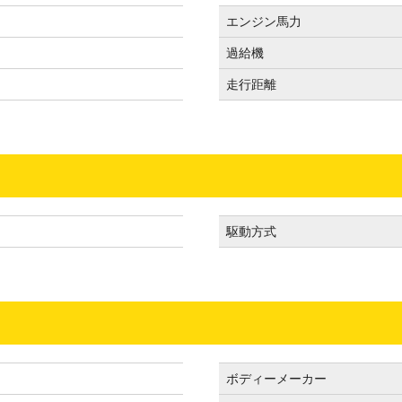
エンジン馬力
過給機
走行距離
駆動方式
）
ボディーメーカー