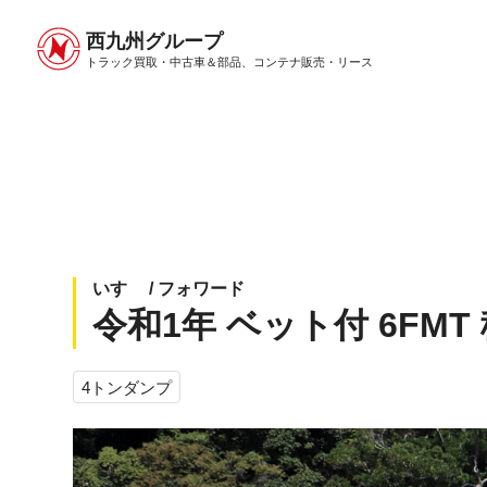
西九州グループ
中古トラック販売トップ
トラック販売について
トラック買取・中古車＆部品、
コンテナ販売・リース
いすゞ / フォワード
令和1年 ベット付 6FMT
4トンダンプ