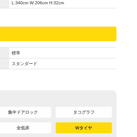
L:340
cm
W:206
cm
H:32
cm
標準
スタンダード
集中ドアロック
タコグラフ
全低床
Wタイヤ