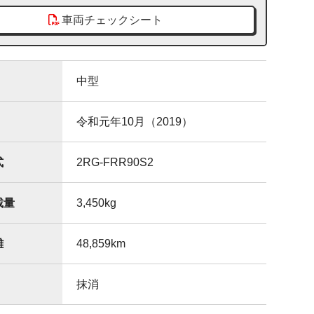
車両チェックシート
中型
令和元年10月（2019）
式
2RG-FRR90S2
載量
3,450
kg
離
48,859
km
抹消