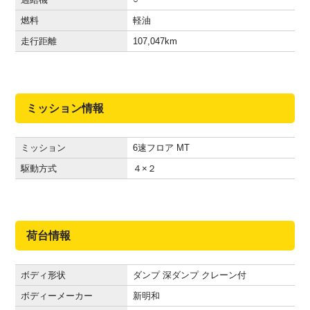
燃料
軽油
走行距離
107,047
km
ミッション情報
ミッション
6速フロア MT
駆動方式
４×２
荷台情報
ボディ形状
ダンプ 深ダンプ クレーン付
ボディーメーカー
新明和