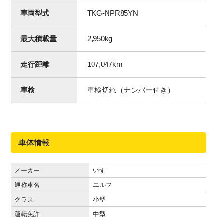
車両型式
TKG-NPR85YN
最大積載量
2,950
kg
走行距離
107,047
km
車検
車検切れ（ナンバー付き）
車体情報
メーカー
いすゞ
通称車名
エルフ
クラス
小型
運転免許
中型