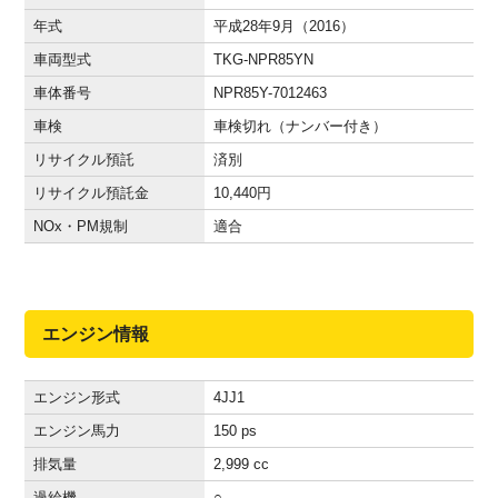
年式
平成28年9月（2016）
車両型式
TKG-NPR85YN
車体番号
NPR85Y-7012463
車検
車検切れ（ナンバー付き）
リサイクル預託
済別
リサイクル預託金
10,440
円
NOx・PM規制
適合
エンジン情報
エンジン形式
4JJ1
エンジン馬力
150 ps
排気量
2,999 cc
過給機
○