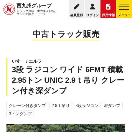
095
西九州グループ
中古トラック販売トップ
トラック販売について
トラック買取・中古車＆部品、
お電話の受付
コンテナ販売・リース
会員登録
ログイン
採用情報
メニュー
中古トラック販売
いすゞ / エルフ
3段 ラジコン ワイド 6FMT 積載
2.95トン UNIC 2.9ｔ吊り クレー
ン付き深ダンプ
クレーン付きダンプ
2.9ｔ吊り
3段ラジコン
深ダンプ
3トンダンプ