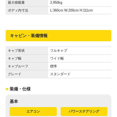
最大積載量
2,950
kg
ボディ内寸法
L:360
cm
W:200
cm
H:111
cm
キャビン・装備情報
キャブ形状
フルキャブ
キャブ幅
ワイド幅
キャブルーフ
標準
グレード
スタンダード
装備・仕様
基本
エアコン
パワーステアリング