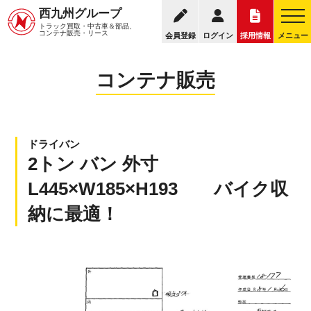
0956-5
西九州グループ
コンテナ販売トップ
コンテナ販売について
トラック買取・中古車＆部品、
お電話の受付時間：8
コンテナ販売・リース
会員登録
ログイン
採用情報
メニュー
コンテナ販売
ドライバン
2トン バン 外寸
L445×W185×H193 バイク収
納に最適！