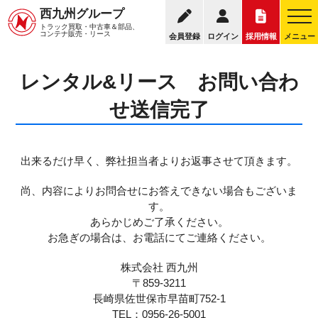
09
西九州グループ
レンタル＆リーストップ
選ばれる理由
料金表
トラック買取・中古車＆部品、
お電話の受
コンテナ販売・リース
会員登録
ログイン
採用情報
メニュー
レンタル&リース お問い合わ
せ送信完了
出来るだけ早く、弊社担当者よりお返事させて頂きます。
尚、内容によりお問合せにお答えできない場合もございま
す。
あらかじめご了承ください。
お急ぎの場合は、お電話にてご連絡ください。
株式会社 西九州
〒859-3211
長崎県佐世保市早苗町752-1
TEL：0956-26-5001