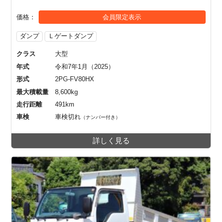
価格
会員限定表示
ダンプ
Ｌゲートダンプ
クラス
大型
年式
令和7年1月（2025）
形式
2PG-FV80HX
最大積載量
8,600kg
走行距離
491km
車検
車検切れ
（ナンバー付き）
詳しく見る