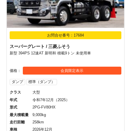
お問合せ番号：17684
スーパーグレート / 三菱ふそう
新型 394PS 12速AT 新明和 積載9トン 未使用車
価格
会員限定表示
ダンプ
標準（ダンプ）
クラス
大型
年式
令和7年12月（2025）
形式
2PG-FV80HX
最大積載量
9,000kg
走行距離
258km
車検
2026年12月