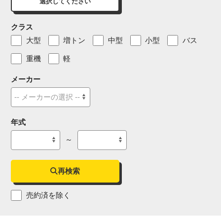
選択してください
クラス
大型
増トン
中型
小型
バス
重機
軽
メーカー
年式
～
再検索
売約済を除く