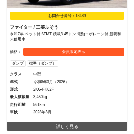
お問合せ番号：18489
ファイター / 三菱ふそう
令和7年 ベット付 6FMT 積載3.45トン 電動コボレーン付 新明和
未使用車
価格
会員限定表示
ダンプ
標準（ダンプ）
クラス
中型
年式
令和8年3月（2026）
形式
2KG-FK62F
最大積載量
3,450kg
走行距離
561km
車検
2028年3月
詳しく見る