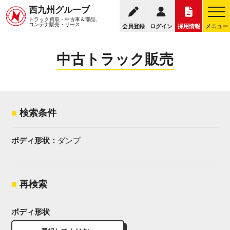
095
西九州グループ
中古トラック販売トップ
トラック販売について
トラック買取・中古車＆部品、
お電話の受付
コンテナ販売・リース
会員登録
ログイン
採用情報
メニュー
中古トラック販売
検索条件
ボディ形状：
ダンプ
再検索
ボディ形状