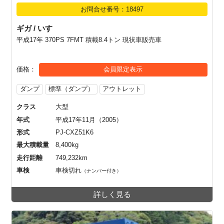
お問合せ番号：18497
ギガ / いすゞ
平成17年 370PS 7FMT 積載8.4トン 現状車販売車
価格
会員限定表示
ダンプ
標準（ダンプ）
アウトレット
クラス
大型
年式
平成17年11月（2005）
形式
PJ-CXZ51K6
最大積載量
8,400kg
走行距離
749,232km
車検
車検切れ
（ナンバー付き）
詳しく見る