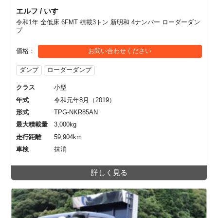
エルフ / いすゞ
令和1年 全低床 6FMT 積載3トン 新明和 4ナンバー ローダーダン
プ
価格
お問い合わせください
ダンプ
ローダーダンプ
クラス
小型
年式
令和元年8月（2019）
形式
TPG-NKR85AN
最大積載量
3,000kg
走行距離
59,904km
車検
抹消
詳しく見る