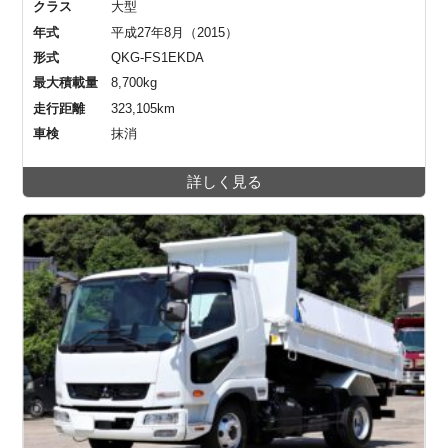
クラス
大型
年式
平成27年8月（2015）
形式
QKG-FS1EKDA
最大積載量
8,700kg
走行距離
323,105km
車検
抹消
詳しく見る