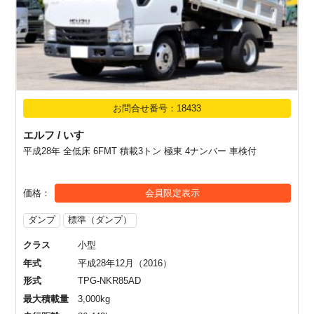
お問合せ番号：18433
エルフ / いすゞ
平成28年 全低床 6FMT 積載3トン 極東 4ナンバー 車検付
価格
会員限定表示
ダンプ
標準（ダンプ）
クラス
小型
年式
平成28年12月（2016）
形式
TPG-NKR85AD
最大積載量
3,000kg