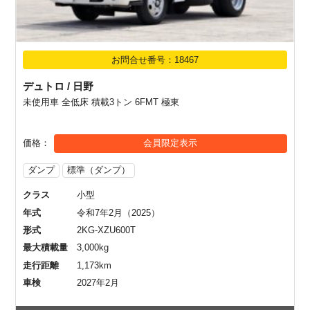
お問合せ番号：18467
デュトロ / 日野
未使用車 全低床 積載3トン 6FMT 極東
価格
会員限定表示
ダンプ
標準（ダンプ）
クラス
小型
年式
令和7年2月（2025）
形式
2KG-XZU600T
最大積載量
3,000kg
走行距離
1,173km
車検
2027年2月