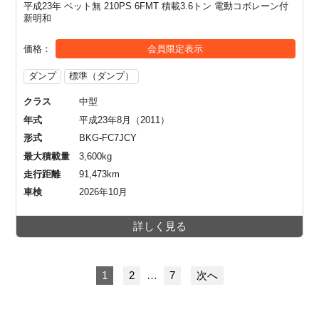
平成23年 ベット無 210PS 6FMT 積載3.6トン 電動コボレーン付
新明和
価格
会員限定表示
ダンプ
標準（ダンプ）
クラス
中型
年式
平成23年8月（2011）
形式
BKG-FC7JCY
最大積載量
3,600kg
走行距離
91,473km
車検
2026年10月
詳しく見る
1
2
…
7
次へ