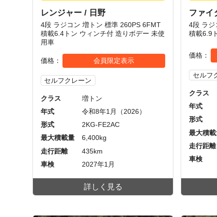
レンジャー / 日野
ファイタ
4段 ラジコン 増トン 標準 260PS 6FMT
4段 ラジ
積載6.4トン ウィンチ付 造りボデー 未使
積載6.
用車
価格
価格
会員限定表示
セルフ
セルフクレーン
クラス
クラス
増トン
年式
年式
令和8年1月（2026）
形式
形式
2KG-FE2AC
最大積載
最大積載量
6,400kg
走行距離
走行距離
435km
車検
車検
2027年1月
詳しく見る