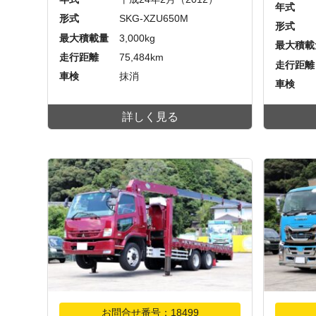
年式
形式
SKG-XZU650M
形式
最大積載量
3,000kg
最大積載
走行距離
75,484km
走行距離
車検
抹消
車検
詳しく見る
お問合せ番号：18499