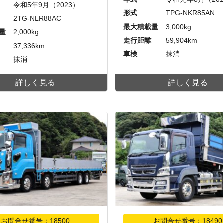
令和5年9月（2023）
形式
TPG-NKR85AN
2TG-NLR88AC
最大積載量
3,000kg
量
2,000kg
走行距離
59,904km
37,336km
車検
抹消
抹消
詳しく見る
詳しく見る
お問合せ番号：18500
お問合せ番号：18490