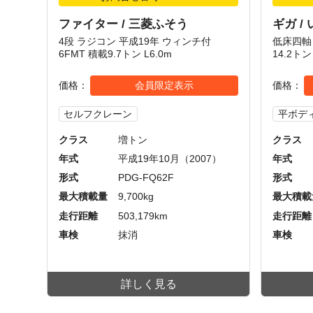
ファイター / 三菱ふそう
ギガ /
4段 ラジコン 平成19年 ウィンチ付
低床四軸 
6FMT 積載9.7トン L6.0m
14.2ト
価格
会員限定表示
価格
セルフクレーン
平ボデ
クラス
増トン
クラス
年式
平成19年10月（2007）
年式
形式
PDG-FQ62F
形式
最大積載量
9,700kg
最大積載
走行距離
503,179km
走行距離
車検
抹消
車検
詳しく見る