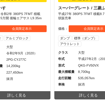
 いすゞ
スーパーグレート / 三菱
令和2年 380PS 7FMT 積載
平成27年 380PS 7FMT 積載8.
ン 5方開 後輪エアサス L9.35m
状販売車
会員限定表示
価格
会員限定表示
ィ
アルミブロック
ダンプ
標準（ダンプ）
アウトレット
大型
クラス
大型
令和2年9月（2020）
年式
平成27年2月（20
2PG-CYJ77C
形式
QKG-FV50VX
量
14,200kg
最大積載量
8,700kg
227,450km
走行距離
535,057km
抹消
車検
抹消
詳しく見る
詳しく見る