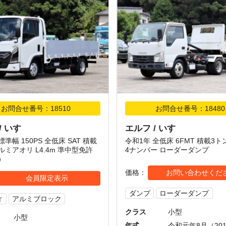
お問合せ番号：18510
お問合せ番号：18480
/ いすゞ
エルフ / いすゞ
標準幅 150PS 全低床 SAT 積載
令和1年 全低床 6FMT 積載3ト
ルミアオリ L4.4m 準中型免許
4ナンバー ローダーダンプ
）
価格
お問い合わせくだ
会員限定表示
ダンプ
ローダーダンプ
ィ
アルミブロック
クラス
小型
小型
年式
令和元年8月（20