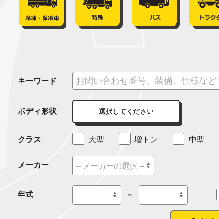
キーワード
ボディ形状
選択してください
クラス
大型
増トン
中型
メーカー
年式
～