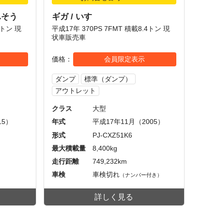
ふそう
ギガ / いすゞ
7トン 現
平成17年 370PS 7FMT 積載8.4トン 現
状車販売車
価格
会員限定表示
ダンプ
標準（ダンプ）
アウトレット
クラス
大型
15）
年式
平成17年11月（2005）
形式
PJ-CXZ51K6
最大積載量
8,400kg
走行距離
749,232km
車検
車検切れ
（ナンバー付き）
詳しく見る