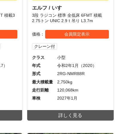
エルフ / いすゞ
T 積載3
3段 ラジコン 標準 全低床 6FMT 積載
2.75トン UNIC 2.9ｔ吊り L3.7m
価格
会員限定表示
クレーン付
クラス
小型
17）
年式
令和2年1月（2020）
形式
2RG-NMR88R
最大積載量
2,750kg
走行距離
120,068km
車検
2027年1月
詳しく見る