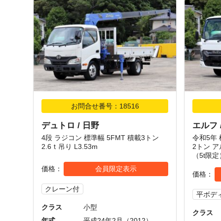
お問合せ番号：18516
デュトロ / 日野
エルフ 
4段 ラジコン 標準幅 5FMT 積載3トン
令和5年 
2.6ｔ吊り L3.53m
2トン ア
（5t限定
価格
会員限定表示
価格
クレーン付
平ボデ
クラス
小型
クラス
年式
平成24年2月（2012）