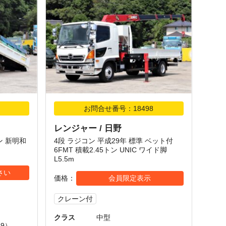
お問合せ番号：18498
レンジャー / 日野
ン 新明和
4段 ラジコン 平成29年 標準 ベット付
6FMT 積載2.45トン UNIC ワイド脚
L5.5m
さい
価格
会員限定表示
クレーン付
クラス
中型
19）