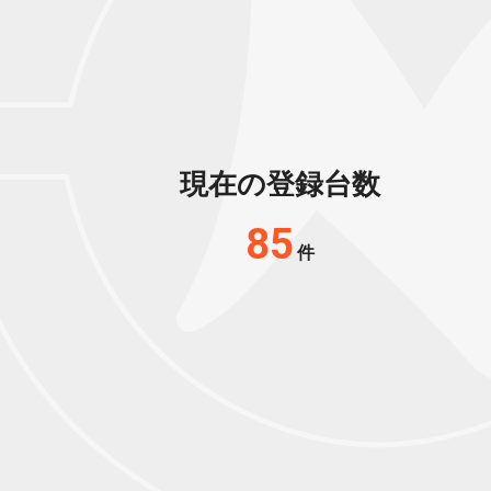
現在の登録台数
85
件