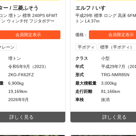
ー / 三菱ふそう
エルフ / いすゞ
コン 増トン 標準 240PS 6FMT
平成29年 標準 ロング 高床 6FM
9トン ウィンチ付 フジタボデー
トン L4.37m
会員限定表示
価格
会員限定表示
クレーン
平ボディ
標準（平ボディ）
増トン
クラス
小型
令和5年9月（2023）
年式
平成29年7月（20
2KG-FK62FZ
形式
TRG-NMR85N
量
6,900kg
最大積載量
3,000kg
19,169km
走行距離
81,166km
2026年9月
車検
抹消
詳しく見る
詳しく見る