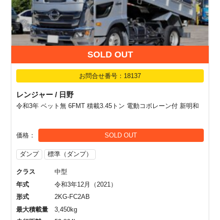
SOLD OUT
お問合せ番号：18137
レンジャー / 日野
令和3年 ベット無 6FMT 積載3.45トン 電動コボレーン付 新明和
価格
SOLD OUT
ダンプ
標準（ダンプ）
クラス
中型
年式
令和3年12月（2021）
形式
2KG-FC2AB
最大積載量
3,450kg