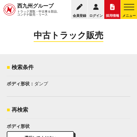
095
西九州グループ
中古トラック販売トップ
トラック販売について
トラック買取・中古車＆部品、
お電話の受付
コンテナ販売・リース
会員登録
ログイン
採用情報
メニュー
中古トラック販売
検索条件
ボディ形状：
ダンプ
再検索
ボディ形状