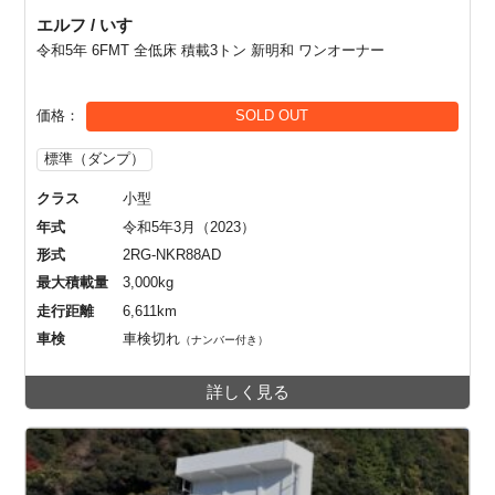
エルフ / いすゞ
令和5年 6FMT 全低床 積載3トン 新明和 ワンオーナー
価格
SOLD OUT
標準（ダンプ）
クラス
小型
年式
令和5年3月（2023）
形式
2RG-NKR88AD
最大積載量
3,000kg
走行距離
6,611km
車検
車検切れ
（ナンバー付き）
詳しく見る