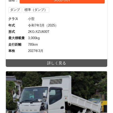
価格
SOLD OUT
ダンプ
標準（ダンプ）
クラス
小型
年式
令和7年3月（2025）
形式
2KG-XZU600T
最大積載量
3,000kg
走行距離
785km
車検
2027年3月
詳しく見る