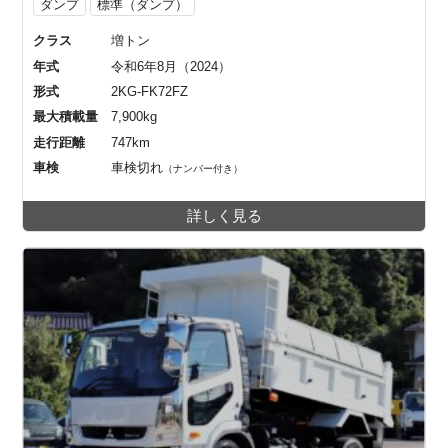
ダンプ
標準（ダンプ）
クラス
増トン
年式
令和6年8月（2024）
形式
2KG-FK72FZ
最大積載量
7,900kg
走行距離
747km
車検
車検切れ
（ナンバー付き）
詳しく見る