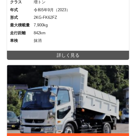
クラス
増トン
年式
令和5年9月（2023）
形式
2KG-FK62FZ
最大積載量
7,900kg
走行距離
842km
車検
抹消
詳しく見る