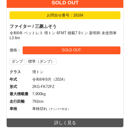
SOLD OUT
お問合せ番号：18184
ファイター / 三菱ふそう
令和6年 ベットレス 増トン 6FMT 積載7.9トン 新明和 未使用車
L3.6m
価格
SOLD OUT
ダンプ
標準（ダンプ）
クラス
増トン
年式
令和6年8月（2024）
形式
2KG-FK72FZ
最大積載量
7,900kg
走行距離
791km
車検
車検切れ
（ナンバー付き）
詳しく見る