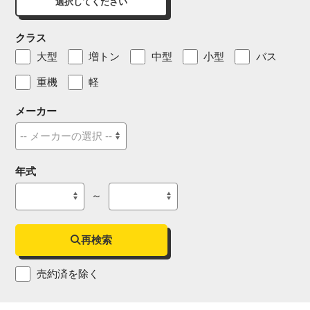
選択してください
クラス
大型
増トン
中型
小型
バス
重機
軽
メーカー
年式
～
再検索
売約済を除く