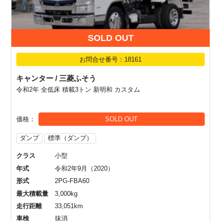
SOLD OUT
お問合せ番号：18161
キャンター / 三菱ふそう
令和2年 全低床 積載3トン 新明和 カスタム
価格
SOLD OUT
ダンプ
標準（ダンプ）
クラス
小型
年式
令和2年9月（2020）
形式
2PG-FBA60
最大積載量
3,000kg
走行距離
33,051km
車検
抹消