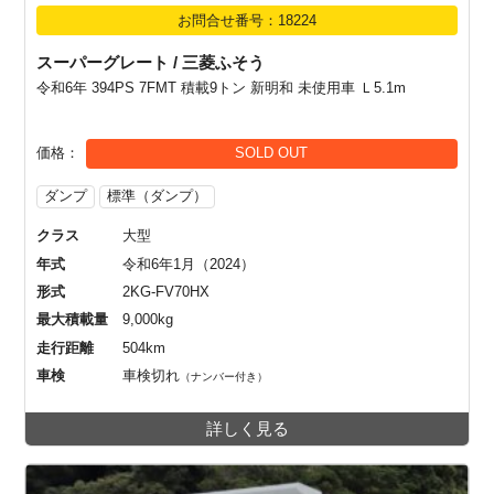
お問合せ番号：18224
スーパーグレート / 三菱ふそう
令和6年 394PS 7FMT 積載9トン 新明和 未使用車 Ｌ5.1m
価格
SOLD OUT
ダンプ
標準（ダンプ）
クラス
大型
年式
令和6年1月（2024）
形式
2KG-FV70HX
最大積載量
9,000kg
走行距離
504km
車検
車検切れ
（ナンバー付き）
詳しく見る