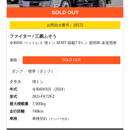
SOLD OUT
お問合せ番号：18172
ファイター / 三菱ふそう
令和6年 ベットレス 増トン 6FMT 積載7.9トン 新明和 未使用車
価格
SOLD OUT
ダンプ
標準（ダンプ）
クラス
増トン
年式
令和6年8月（2024）
形式
2KG-FK72FZ
最大積載量
7,900kg
走行距離
748km
車検
車検切れ
（ナンバー付き）