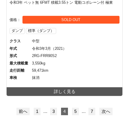
令和3年 ベット無 6FMT 積載3.55トン 電動コボレーン付 極東
価格
SOLD OUT
ダンプ
標準（ダンプ）
クラス
中型
年式
令和3年3月（2021）
形式
2RG-FRR90S2
最大積載量
3,550kg
走行距離
59,471km
車検
抹消
詳しく見る
前へ
1
…
3
4
5
…
7
次へ