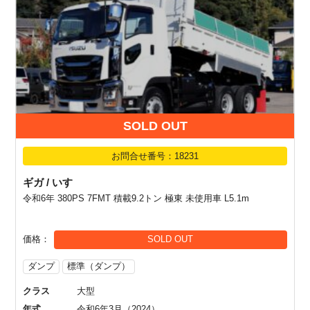
SOLD OUT
お問合せ番号：18231
ギガ / いすゞ
令和6年 380PS 7FMT 積載9.2トン 極東 未使用車 L5.1m
価格
SOLD OUT
ダンプ
標準（ダンプ）
クラス
大型
年式
令和6年3月（2024）