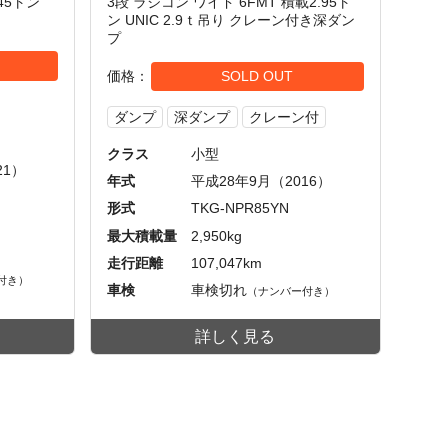
45トン
3段 ラジコン ワイド 6FMT 積載2.95ト
ン UNIC 2.9ｔ吊り クレーン付き深ダン
プ
価格
SOLD OUT
ダンプ
深ダンプ
クレーン付
クラス
小型
21）
年式
平成28年9月（2016）
形式
TKG-NPR85YN
最大積載量
2,950kg
走行距離
107,047km
付き）
車検
車検切れ
（ナンバー付き）
詳しく見る