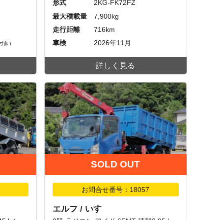
形式
2KG-FK72FZ
最大積載量
7,900kg
走行距離
716km
車検
2026年11月
付き）
詳しく見る
SOLD OUT
お問合せ番号：18057
エルフ / いすゞ