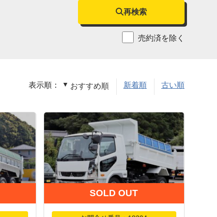
再検索
売約済を除く
表示順：
新着順
古い順
おすすめ順
SOLD OUT