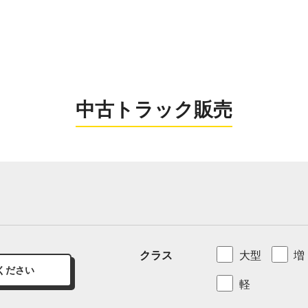
0956-26
お電話の受付時間：8:
中古トラック販売
クラス
大型
増
ください
軽