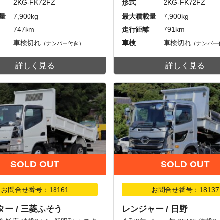
2KG-FK72FZ
形式
2KG-FK72FZ
量
7,900kg
最大積載量
7,900kg
747km
走行距離
791km
車検切れ
車検
車検切れ
（ナンバー付き）
（ナンバー
詳しく見る
詳しく見る
SOLD OUT
SOLD OUT
お問合せ番号：18161
お問合せ番号：18137
ー / 三菱ふそう
レンジャー / 日野