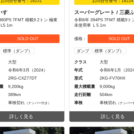
お問合せ番号：18231
お問合せ番号：18224
 いすゞ
スーパーグレート / 三菱
380PS 7FMT 積載9.2トン 極東
令和6年 394PS 7FMT 積載9
L5.1m
未使用車 Ｌ5.1m
SOLD OUT
価格
SOLD OUT
標準（ダンプ）
ダンプ
標準（ダンプ）
大型
クラス
大型
令和6年3月（2024）
年式
令和6年1月（202
2RG-CXZ77DT
形式
2KG-FV70HX
量
9,200kg
最大積載量
9,000kg
389km
走行距離
504km
車検切れ
車検
車検切れ
（ナンバー付き）
（ナンバー
詳しく見る
詳しく見る