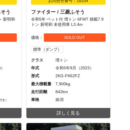
お問合せ番号：18204
ふそう
ファイター / 三菱ふそう
トン 新明和
令和5年 ベット付 増トン 6FMT 積載7.9
トン 新明和 未使用車 L3.4m
価格
SOLD OUT
標準（ダンプ）
クラス
増トン
4）
年式
令和5年9月（2023）
形式
2KG-FK62FZ
最大積載量
7,900kg
走行距離
842km
車検
抹消
付き）
詳しく見る