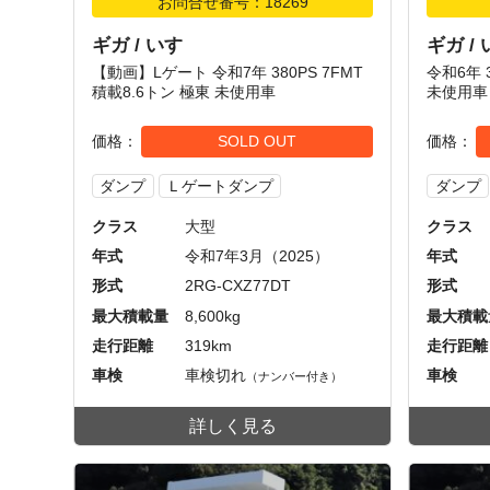
お問合せ番号：18269
ギガ / いすゞ
ギガ /
【動画】Lゲート 令和7年 380PS 7FMT
令和6年 
積載8.6トン 極東 未使用車
未使用車 
価格
SOLD OUT
価格
ダンプ
Ｌゲートダンプ
ダンプ
クラス
大型
クラス
年式
令和7年3月（2025）
年式
形式
2RG-CXZ77DT
形式
最大積載量
8,600kg
最大積載
走行距離
319km
走行距離
車検
車検切れ
車検
（ナンバー付き）
詳しく見る