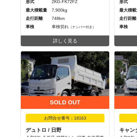
形式
2KG-FK72FZ
形式
最大積載量
7,900kg
最大積載
走行距離
748km
走行距離
車検
車検切れ
車検
（ナンバー付き）
詳しく見る
SOLD OUT
お問合せ番号：18163
デュトロ / 日野
キャンタ