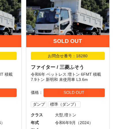
SOLD OUT
お問合せ番号：18280
ファイター / 三菱ふそう
MT 積載
令和6年 ベットレス 増トン 6FMT 積載
7.9トン 新明和 未使用車 L3.6m
価格
SOLD OUT
ダンプ
標準（ダンプ）
クラス
大型,増トン
4）
年式
令和6年9月（2024）