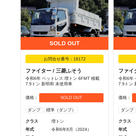
SOLD OUT
お問合せ番号：18172
ファイター / 三菱ふそう
ファイタ
令和6年 ベットレス 増トン 6FMT 積載
令和6年 
7.9トン 新明和 未使用車
7.9トン
価格
SOLD OUT
価格
ダンプ
標準（ダンプ）
ダンプ
クラス
増トン
クラス
年式
令和6年8月（2024）
年式