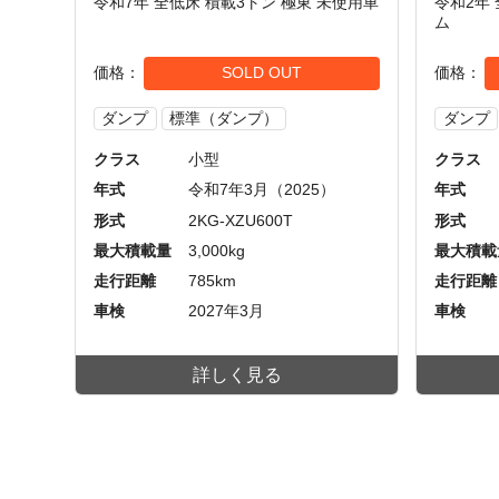
令和7年 全低床 積載3トン 極東 未使用車
令和2年
ム
価格
SOLD OUT
価格
ダンプ
標準（ダンプ）
ダンプ
クラス
小型
クラス
年式
令和7年3月（2025）
年式
形式
2KG-XZU600T
形式
最大積載量
3,000kg
最大積載
走行距離
785km
走行距離
車検
2027年3月
車検
詳しく見る