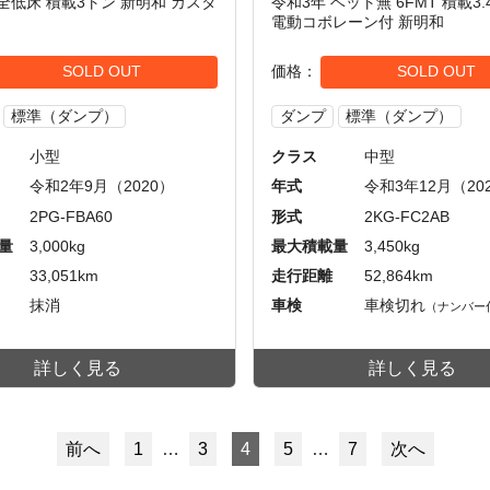
 全低床 積載3トン 新明和 カスタ
令和3年 ベット無 6FMT 積載3.
電動コボレーン付 新明和
SOLD OUT
価格
SOLD OUT
標準（ダンプ）
ダンプ
標準（ダンプ）
小型
クラス
中型
令和2年9月（2020）
年式
令和3年12月（20
2PG-FBA60
形式
2KG-FC2AB
量
3,000kg
最大積載量
3,450kg
33,051km
走行距離
52,864km
抹消
車検
車検切れ
（ナンバー
詳しく見る
詳しく見る
前へ
1
…
3
4
5
…
7
次へ