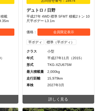
お問合せ番号：18474
デュトロ / 日野
T 積載
平成27年 4WD 標準 5FMT 積載2トン 10
.35m
尺平ボデー L3.1m
価格
会員限定表示
平ボディ
標準（平ボディ）
クラス
小型
0）
年式
平成27年11月（2015）
形式
TKG-XZU675M
最大積載量
2,000kg
走行距離
15,979km
車検
2027年3月
詳しく見る