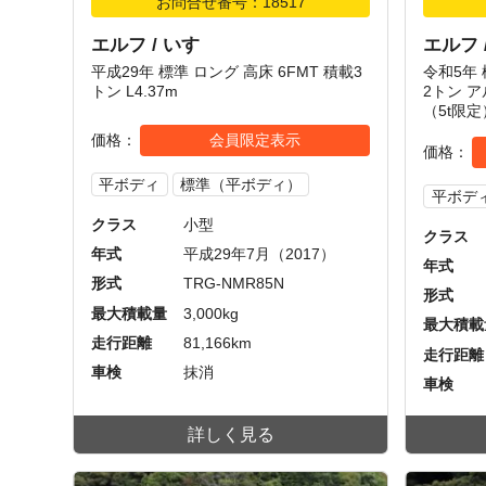
お問合せ番号：18517
エルフ / いすゞ
エルフ 
平成29年 標準 ロング 高床 6FMT 積載3
令和5年 
トン L4.37m
2トン ア
（5t限定
価格
会員限定表示
価格
平ボディ
標準（平ボディ）
平ボデ
クラス
小型
クラス
年式
平成29年7月（2017）
年式
形式
TRG-NMR85N
形式
最大積載量
3,000kg
最大積載
走行距離
81,166km
走行距離
車検
抹消
車検
詳しく見る