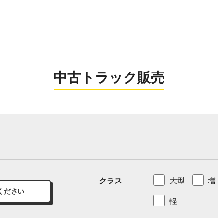
0956-26
お電話の受付時間：8:
中古トラック販売
クラス
大型
増
ください
軽