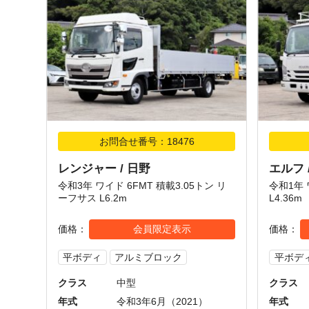
お問合せ番号：18476
レンジャー / 日野
エルフ 
令和3年 ワイド 6FMT 積載3.05トン リ
令和1年 
ーフサス L6.2m
L4.36m
価格
会員限定表示
価格
平ボディ
アルミブロック
平ボデ
クラス
中型
クラス
年式
令和3年6月（2021）
年式