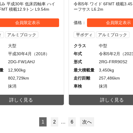
済み 平成30年 低床四軸車 ハイ
令和5年 ワイド 6FMT 積載3.4
MT 積載12.9トン L9.54m
ーフサス L6.2m
会員限定表示
価格
会員限定表示
ィ
アルミブロック
平ボディ
アルミブロック
大型
クラス
中型
平成30年4月（2018）
年式
令和5年2月（202
2DG-FW1AHJ
形式
2RG-FRR90S2
量
12,900kg
最大積載量
3,450kg
802,729km
走行距離
257,486km
抹消
車検
抹消
詳しく見る
詳しく見る
1
2
…
6
次へ