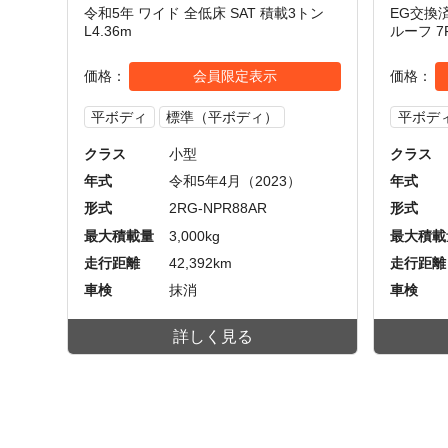
令和5年 ワイド 全低床 SAT 積載3トン
EG交換
L4.36m
ルーフ 7F
価格
会員限定表示
価格
平ボディ
標準（平ボディ）
平ボデ
クラス
小型
クラス
年式
令和5年4月（2023）
年式
形式
2RG-NPR88AR
形式
最大積載量
3,000kg
最大積載
走行距離
42,392km
走行距離
車検
抹消
車検
詳しく見る