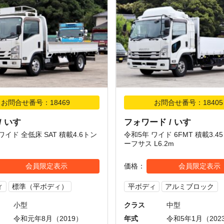
お問合せ番号：18469
お問合せ番号：18405
/ いすゞ
フォワード / いすゞ
ワイド 全低床 SAT 積載4.6トン
令和5年 ワイド 6FMT 積載3.4
ーフサス L6.2m
会員限定表示
価格
会員限定表示
ィ
標準（平ボディ）
平ボディ
アルミブロック
小型
クラス
中型
令和元年8月（2019）
年式
令和5年1月（202