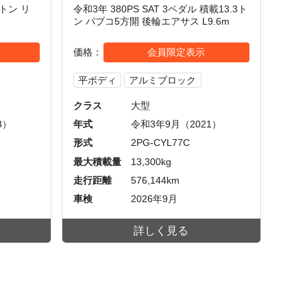
5トン リ
令和3年 380PS SAT 3ペダル 積載13.3ト
ン パブコ5方開 後輪エアサス L9.6m
価格
会員限定表示
平ボディ
アルミブロック
クラス
大型
3）
年式
令和3年9月（2021）
形式
2PG-CYL77C
最大積載量
13,300kg
走行距離
576,144km
車検
2026年9月
詳しく見る