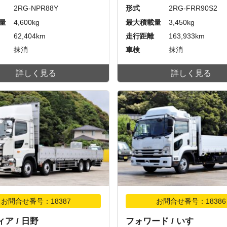
2RG-NPR88Y
形式
2RG-FRR90S2
量
4,600kg
最大積載量
3,450kg
62,404km
走行距離
163,933km
抹消
車検
抹消
詳しく見る
詳しく見る
お問合せ番号：18387
お問合せ番号：18386
ア / 日野
フォワード / いすゞ