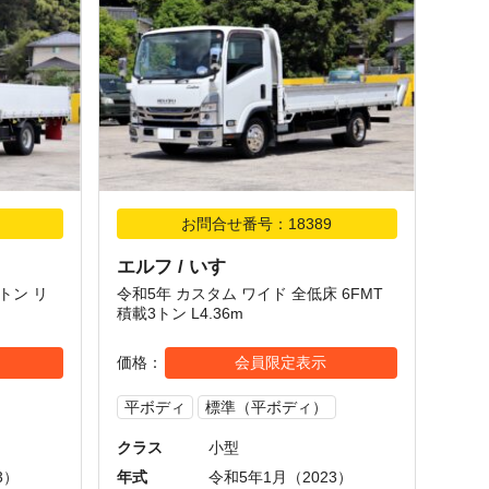
お問合せ番号：18389
エルフ / いすゞ
5トン リ
令和5年 カスタム ワイド 全低床 6FMT
積載3トン L4.36m
価格
会員限定表示
平ボディ
標準（平ボディ）
クラス
小型
3）
年式
令和5年1月（2023）