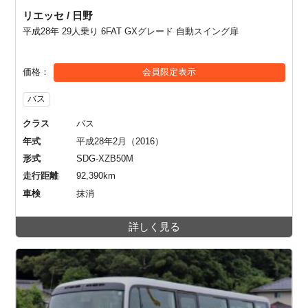
リエッセ / 日野
平成28年 29人乗り 6FAT GXグレード 自動スイング扉
価格
会員限定表示
バス
クラス
バス
年式
平成28年2月（2016）
形式
SDG-XZB50M
走行距離
92,390km
車検
抹消
詳しく見る