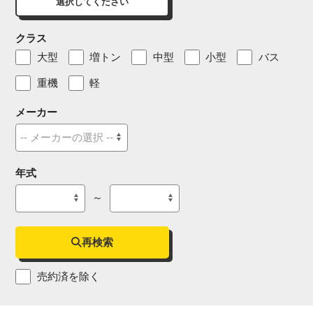
選択してください
クラス
大型
増トン
中型
小型
バス
重機
軽
メーカー
年式
～
再検索
売約済を除く