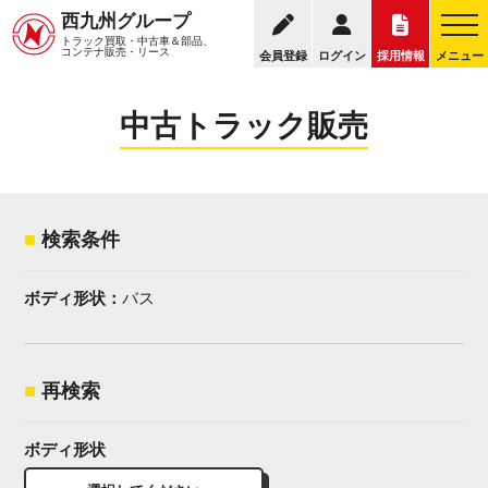
095
西九州グループ
中古トラック販売トップ
トラック販売について
トラック買取・中古車＆部品、
お電話の受付
コンテナ販売・リース
会員登録
ログイン
採用情報
メニュー
中古トラック販売
検索条件
ボディ形状：
バス
再検索
ボディ形状